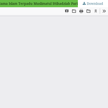
Download
Strategi Pembelajaran Al-Qur’an Hadis Dalam Meningkatkan Kemampuan Membaca Al-Qur’an Siswa Disekolah Menengah Pertama Islam Terpadu Muslimatul Ittihadziah Parit Subulus Salam Desa Pancur Kecamatan Keritang Kabupaten Indragiri Hilir Riau