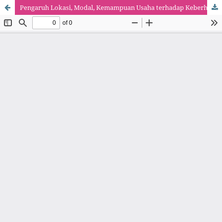
Pengaruh Lokasi, Modal, Kemampuan Usaha terhadap Keberhasilan Usaha