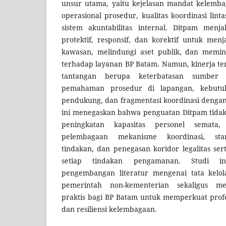
unsur utama, yaitu kejelasan mandat kelembag
operasional prosedur, kualitas koordinasi lin
sistem akuntabilitas internal. Ditpam menja
protektif, responsif, dan korektif untuk menja
kawasan, melindungi aset publik, dan memin
terhadap layanan BP Batam. Namun, kinerja t
tantangan berupa keterbatasan sumber 
pemahaman prosedur di lapangan, kebutuh
pendukung, dan fragmentasi koordinasi dengan
ini menegaskan bahwa penguatan Ditpam tidak
peningkatan kapasitas personel semata, 
pelembagaan mekanisme koordinasi, stan
tindakan, dan penegasan koridor legalitas ser
setiap tindakan pengamanan. Studi in
pengembangan literatur mengenai tata kelo
pemerintah non-kementerian sekaligus m
praktis bagi BP Batam untuk memperkuat profe
dan resiliensi kelembagaan.