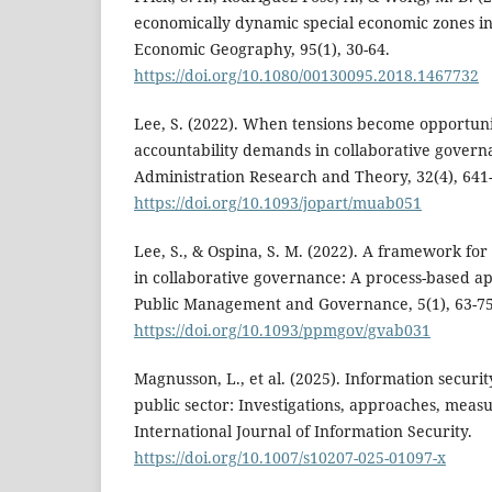
economically dynamic special economic zones in
Economic Geography, 95(1), 30-64.
https://doi.org/10.1080/00130095.2018.1467732
Lee, S. (2022). When tensions become opportun
accountability demands in collaborative governa
Administration Research and Theory, 32(4), 641
https://doi.org/10.1093/jopart/muab051
Lee, S., & Ospina, S. M. (2022). A framework for
in collaborative governance: A process-based a
Public Management and Governance, 5(1), 63-75
https://doi.org/10.1093/ppmgov/gvab031
Magnusson, L., et al. (2025). Information securi
public sector: Investigations, approaches, measu
International Journal of Information Security.
https://doi.org/10.1007/s10207-025-01097-x