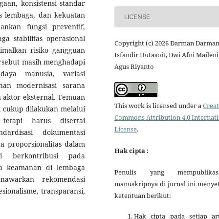
aan, konsistensi standar
tas lembaga, dan kekuatan
LICENSE
lankan fungsi preventif,
ga stabilitas operasional
Copyright (c) 2026 Darman Darman
imalkan risiko gangguan
Isfandir Hutasoit, Dwi Afni Maileni
ersebut masih menghadapi
Agus Riyanto
daya manusia, variasi
an modernisasi sarana
 aktor eksternal. Temuan
This work is licensed under a
Creat
 cukup dilakukan melalui
Commons Attribution 4.0 Internat
tetapi harus disertai
License
.
dardisasi dokumentasi
ta proporsionalitas dalam
Hak cipta :
i berkontribusi pada
la keamanan di lembaga
Penulis yang mempublikas
enawarkan rekomendasi
manuskripnya di jurnal ini menye
sionalisme, transparansi,
ketentuan berikut:
Hak cipta pada setiap art