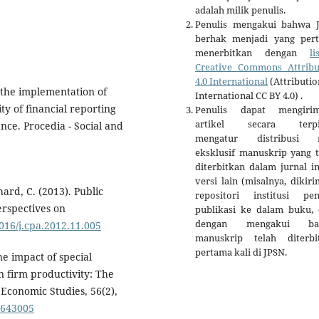
adalah milik penulis.
Penulis mengakui bahwa 
berhak menjadi yang per
menerbitkan dengan
li
Creative Commons Attribu
4.0 International
(Attributio
of the implementation of
International CC BY 4.0) .
y of financial reporting
Penulis dapat mengiri
artikel secara terpi
nce. Procedia - Social and
mengatur distribusi 
eksklusif manuskrip yang t
diterbitkan dalam jurnal i
versi lain (misalnya, dikir
hard, C. (2013). Public
repositori institusi penu
erspectives on
publikasi ke dalam buku, d
dengan mengakui ba
1016/j.cpa.2012.11.005
manuskrip telah diterbi
pertama kali di JPSN.
he impact of special
 firm productivity: The
 Economic Studies, 56(2),
1643005