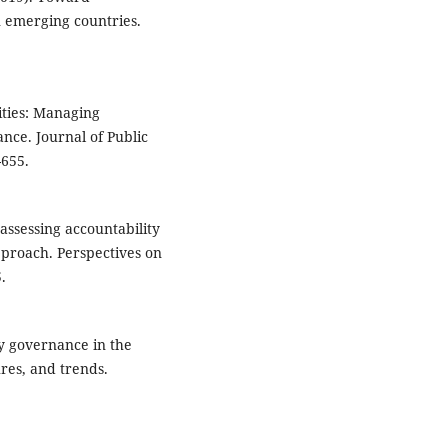
 emerging countries.
ities: Managing
nce. Journal of Public
-655.
 assessing accountability
pproach. Perspectives on
.
ty governance in the
res, and trends.