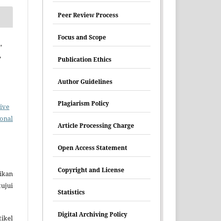
Peer Review Process
Focus and Scope
,
,
Publication Ethics
Author Guidelines
Plagiarism Policy
ive
ional
Article Processing Charge
Open Access Statement
Copyright and License
ikan
tujui
Statistics
Digital Archiving Policy
ikel