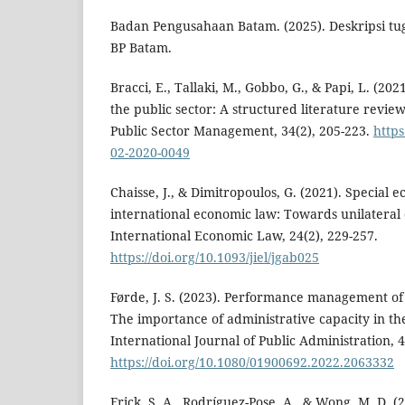
Badan Pengusahaan Batam. (2025). Deskripsi tu
BP Batam.
Bracci, E., Tallaki, M., Gobbo, G., & Papi, L. (2
the public sector: A structured literature review
Public Sector Management, 34(2), 205-223.
https
02-2020-0049
Chaisse, J., & Dimitropoulos, G. (2021). Special 
international economic law: Towards unilateral 
International Economic Law, 24(2), 229-257.
https://doi.org/10.1093/jiel/jgab025
Førde, J. S. (2023). Performance management of
The importance of administrative capacity in the 
International Journal of Public Administration, 
https://doi.org/10.1080/01900692.2022.2063332
Frick, S. A., Rodríguez-Pose, A., & Wong, M. D. 