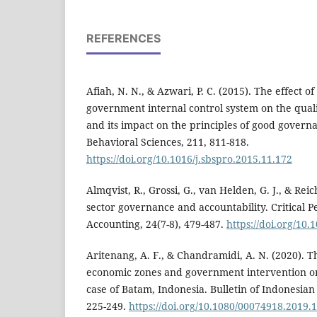
REFERENCES
Afiah, N. N., & Azwari, P. C. (2015). The effect 
government internal control system on the qualit
and its impact on the principles of good governa
Behavioral Sciences, 211, 811-818.
https://doi.org/10.1016/j.sbspro.2015.11.172
Almqvist, R., Grossi, G., van Helden, G. J., & Reic
sector governance and accountability. Critical P
Accounting, 24(7-8), 479-487.
https://doi.org/10.
Aritenang, A. F., & Chandramidi, A. N. (2020). T
economic zones and government intervention on
case of Batam, Indonesia. Bulletin of Indonesian
225-249.
https://doi.org/10.1080/00074918.2019.