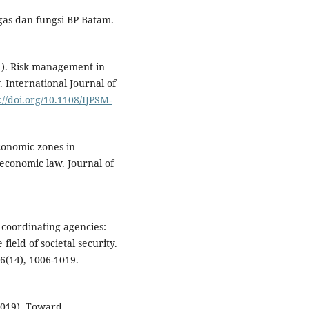
gas dan fungsi BP Batam.
021). Risk management in
. International Journal of
://doi.org/10.1108/IJPSM-
economic zones in
economic law. Journal of
 coordinating agencies:
field of societal security.
46(14), 1006-1019.
(2019). Toward