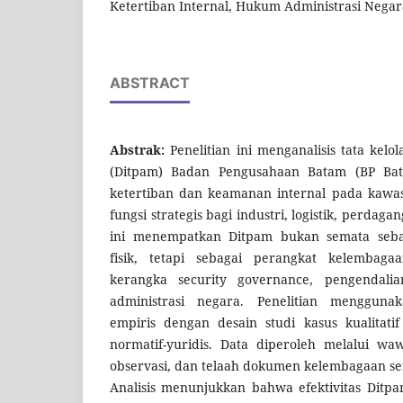
Ketertiban Internal, Hukum Administrasi Negar
ABSTRACT
Abstrak:
Penelitian ini menganalisis tata kel
(Ditpam) Badan Pengusahaan Batam (BP Ba
ketertiban dan keamanan internal pada kawas
fungsi strategis bagi industri, logistik, perdagan
ini menempatkan Ditpam bukan semata seb
fisik, tetapi sebagai perangkat kelembag
kerangka security governance, pengendali
administrasi negara. Penelitian menggun
empiris dengan desain studi kasus kualitatif
normatif-yuridis. Data diperoleh melalui waw
observasi, dan telaah dokumen kelembagaan ser
Analisis menunjukkan bahwa efektivitas Ditp