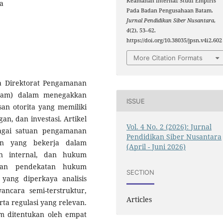
Keamanan Internal: Studi Empiris
a
Pada Badan Pengusahaan Batam.
Jurnal Pendidikan Siber Nusantara
,
4
(2), 53–62.
https://doi.org/10.38035/jpsn.v4i2.602
More Citation Formats
ola Direktorat Pengamanan
tam) dalam menegakkan
ISSUE
an otorita yang memiliki
gan, dan investasi. Artikel
Vol. 4 No. 2 (2026): Jurnal
agai satuan pengamanan
Pendidikan Siber Nusantara
aan yang bekerja dalam
(April - Juni 2026)
an internal, dan hukum
akan pendekatan hukum
SECTION
 yang diperkaya analisis
ancara semi-terstruktur,
Articles
ta regulasi yang relevan.
am ditentukan oleh empat