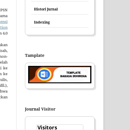
Histori Jurnal
JPSN
tama
sensi
Indexing
tion
n 4.0
mkan
sah,
Tamplate
non-
elah
ni ke
im ke
lis,
ll.),
hwa
tkan
Journal Visitor