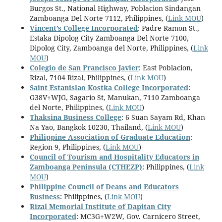
Burgos St., National Highway, Poblacion Sindangan
Zamboanga Del Norte 7112, Philippines, (
Link MOU
)
Vincent’s College Incorporated
: Padre Ramon St.,
Estaka Dipolog City Zamboanga Del Norte 7100,
Dipolog City, Zamboanga del Norte, Philippines, (
Link
MOU
)
Colegio de San Francisco Javier
: East Poblacion,
Rizal, 7104 Rizal, Philippines, (
Link MOU
)
Saint Estanislao Kostka College Incorporated
:
G38V+WJG, Sagario St, Manukan, 7110 Zamboanga
del Norte, Philippines, (
Link MOU
)
Thaksina Business College
: 6 Suan Sayam Rd, Khan
Na Yao, Bangkok 10230, Thailand, (
Link MOU
)
Philippine Association of Graduate Education
:
Region 9, Philippines, (
Link MOU
)
Council of Tourism and Hospitality Educators in
Zamboanga Peninsula (CTHEZP)
: Philippines, (
Link
MOU
)
Philippine Council of Deans and Educators
Business
: Philippines, (
Link MOU
)
Rizal Memorial Institute of Dapitan City
Incorporated
: MC3G+W2W, Gov. Carnicero Street,