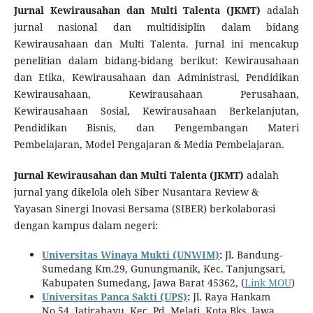
Jurnal Kewirausahan dan Multi Talenta (JKMT)
adalah
jurnal nasional dan multidisiplin dalam bidang
Kewirausahaan dan Multi Talenta. Jurnal ini mencakup
penelitian dalam bidang-bidang berikut: Kewirausahaan
dan Etika, Kewirausahaan dan Administrasi, Pendidikan
Kewirausahaan, Kewirausahaan Perusahaan,
Kewirausahaan Sosial, Kewirausahaan Berkelanjutan,
Pendidikan Bisnis, dan Pengembangan Materi
Pembelajaran, Model Pengajaran & Media Pembelajaran.
Jurnal Kewirausahan dan Multi Talenta (JKMT)
adalah
jurnal yang dikelola oleh Siber Nusantara Review &
Yayasan Sinergi Inovasi Bersama (SIBER) berkolaborasi
dengan kampus dalam negeri:
Universitas Winaya Mukti (UNWIM)
:
Jl. Bandung-
Sumedang Km.29, Gunungmanik, Kec. Tanjungsari,
Kabupaten Sumedang, Jawa Barat 45362, (
Link MOU
)
Universitas Panca Sakti (UPS)
:
Jl. Raya Hankam
No.54, Jatirahayu, Kec. Pd. Melati, Kota Bks, Jawa