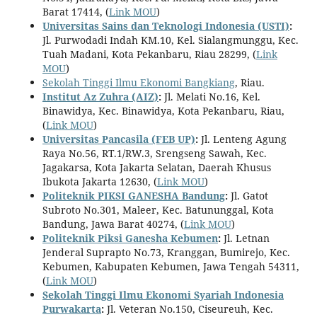
Barat 17414, (
Link MOU
)
Universitas Sains dan Teknologi Indonesia (USTI)
:
Jl. Purwodadi Indah KM.10, Kel. Sialangmunggu, Kec.
Tuah Madani, Kota Pekanbaru, Riau 28299, (
Link
MOU
)
Sekolah Tinggi Ilmu Ekonomi Bangkiang
, Riau.
Institut Az Zuhra (AIZ)
:
Jl. Melati No.16, Kel.
Binawidya, Kec. Binawidya, Kota Pekanbaru, Riau,
(
Link MOU
)
Universitas Pancasila (FEB UP)
:
Jl. Lenteng Agung
Raya No.56, RT.1/RW.3, Srengseng Sawah, Kec.
Jagakarsa, Kota Jakarta Selatan, Daerah Khusus
Ibukota Jakarta 12630, (
Link MOU
)
Politeknik PIKSI GANESHA Bandung
:
Jl. Gatot
Subroto No.301, Maleer, Kec. Batununggal, Kota
Bandung, Jawa Barat 40274, (
Link MOU
)
Politeknik Piksi Ganesha Kebumen
:
Jl. Letnan
Jenderal Suprapto No.73, Kranggan, Bumirejo, Kec.
Kebumen, Kabupaten Kebumen, Jawa Tengah 54311,
(
Link MOU
)
Sekolah Tinggi Ilmu Ekonomi Syariah Indonesia
Purwakarta
:
Jl. Veteran No.150, Ciseureuh, Kec.