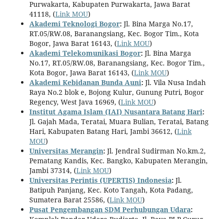
Purwakarta, Kabupaten Purwakarta, Jawa Barat
41118, (
Link MOU
)
Akademi Teknologi Bogor
:
Jl. Bina Marga No.17,
RT.05/RW.08, Baranangsiang, Kec. Bogor Tim., Kota
Bogor, Jawa Barat 16143, (
Link MOU
)
Akademi Telekomunikasi Bogor
:
Jl. Bina Marga
No.17, RT.05/RW.08, Baranangsiang, Kec. Bogor Tim.,
Kota Bogor, Jawa Barat 16143, (
Link MOU
)
Akademi Kebidanan Bunda Auni
:
Jl. Vila Nusa Indah
Raya No.2 blok e, Bojong Kulur, Gunung Putri, Bogor
Regency, West Java 16969, (
Link MOU
)
Institut Agama Islam (IAI) Nusantara Batang Hari
:
Jl. Gajah Mada, Teratai, Muara Bulian, Teratai, Batang
Hari, Kabupaten Batang Hari, Jambi 36612, (
Link
MOU
)
Universitas Merangin
:
Jl. Jendral Sudirman No.km.2,
Pematang Kandis, Kec. Bangko, Kabupaten Merangin,
Jambi 37314, (
Link MOU
)
Universitas Perintis (UPERTIS) Indonesia
:
Jl.
Batipuh Panjang, Kec. Koto Tangah, Kota Padang,
Sumatera Barat 25586, (
Link MOU
)
Pusat Pengembangan SDM Perhubungan Udara
: