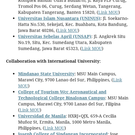
Komplek Bandar Udara Budiarto, Jl. Raya PLP Curug,
Tromol Pos 06, Curug, Serdang Wetan, Tangerang,
Kabupaten Tangerang, Banten 15820, (
Link MOU
)
Universitas Islam Nusantara (UNINUS)
:
Jl. Soekarno-
Hatta No.530, Sekejati, Kec. Buahbatu, Kota Bandung,
Jawa Barat 40286, (
Link MOU
)
Universitas Sebelas April (UNSAP)
: Jl. Angkrek Situ
No.19, Situ, Kec. Sumedang Utara, Kabupaten
Sumedang, Jawa Barat 45323, (
Link MOU
)
Collaboration with International University:
Mindanao State University
:
MSU Main Campus,
Marawi City, 9700 Lanao del Sur, Philippines, (
Link
MOU
)
College of Tourism Wcc Aeronautical and
Technological College Binalonan Campus
: MSU Main
Campus, Marawi City, 9700 Lanao del Sur, Filipina
(
Link MOU
)
Universidad de Manila
: HXRJ+QJX, 659-A Cecilia
Muñoz St, Ermita, Manila, 1000 Metro Manila,
Philippines, (
Link MOU
)
Joseph College of Sindangan Incorporated
: Jose