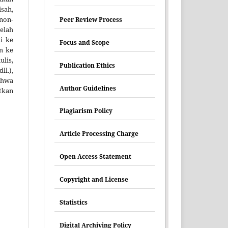
sah,
non-
Peer Review Process
elah
ni ke
Focus and Scope
im ke
lis,
Publication Ethics
ll.),
hwa
Author Guidelines
tkan
Plagiarism Policy
Article Processing Charge
Open Access Statement
Copyright and License
Statistics
Digital Archiving Policy