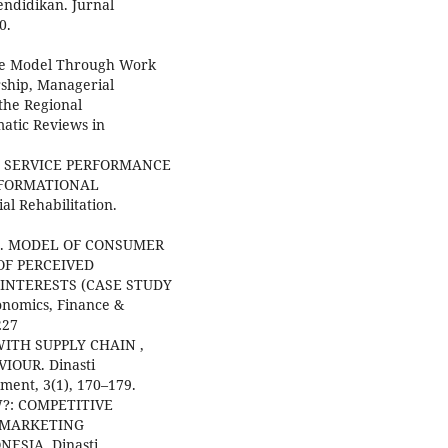
ndidikan. Jurnal
0.
ance Model Through Work
rship, Managerial
the Regional
atic Reviews in
NANT SERVICE PERFORMANCE
SFORMATIONAL
al Rehabilitation.
020). MODEL OF CONSUMER
OF PERCEIVED
INTERESTS (CASE STUDY
onomics, Finance &
227
 WITH SUPPLY CHAIN ,
OUR. Dinasti
ement, 3(1), 170–179.
EW?: COMPETITIVE
D MARKETING
SIA. Dinasti