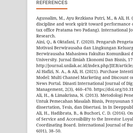
REFERENCES
Agussalim, M., Ayu Rezkiana Putri, M., & Ali, H. 
discipline and work spirit toward performance 
tax office Pratama two Padang). International J
Research.
Aini, Q., & Oktafani, F. (2020). Pengaruh Peng
Motivasi Berwirausaha dan Lingkungan Keluar
Berwirausaha Mahasiswa Fakultas Komunikasi d
University. Jurnal Ilmiah Ekonomi Dan Bisnis, 17
http://journal.unilak.ac.id/index.php/JIEB/articl
Al Hafizi, N. A., & Ali, H. (2021). Purchase Inte
Model: Multi Channel Marketing and Discount 
News Portal. Dinasti International Journal of Dig
Management, 2(3), 460–470. https://doi.org/10.3
Ali, H., & Limakrisna, N. (2013). Metodologi Pene
Untuk Pemecahan Masalah Bisnis, Penyusunan Sk
dissertation, Tesis, dan Disertasi. In In Deeppub
Ali, H., Hadibrata, B., & Buchori, C. D. (2016). O
of Service and Accessibility to the Investor Loy
Coordinating Board. International Journal of B
6(01), 38–50.