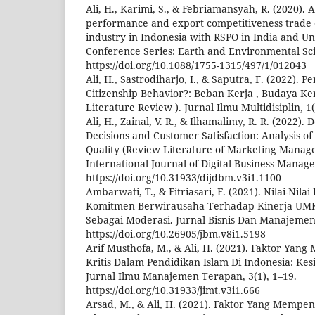
Ali, H., Karimi, S., & Febriamansyah, R. (2020). 
performance and export competitiveness trade o
industry in Indonesia with RSPO in India and Un
Conference Series: Earth and Environmental Sci
https://doi.org/10.1088/1755-1315/497/1/012043
Ali, H., Sastrodiharjo, I., & Saputra, F. (2022).
Citizenship Behavior?: Beban Kerja , Budaya Ker
Literature Review ). Jurnal Ilmu Multidisiplin, 1(
Ali, H., Zainal, V. R., & Ilhamalimy, R. R. (2022)
Decisions and Customer Satisfaction: Analysis o
Quality (Review Literature of Marketing Manage
International Journal of Digital Business Manag
https://doi.org/10.31933/dijdbm.v3i1.1100
Ambarwati, T., & Fitriasari, F. (2021). Nilai-Ni
Komitmen Berwirausaha Terhadap Kinerja UMKM
Sebagai Moderasi. Jurnal Bisnis Dan Manajemen,
https://doi.org/10.26905/jbm.v8i1.5198
Arif Musthofa, M., & Ali, H. (2021). Faktor Yan
Kritis Dalam Pendidikan Islam Di Indonesia: Kes
Jurnal Ilmu Manajemen Terapan, 3(1), 1–19.
https://doi.org/10.31933/jimt.v3i1.666
Arsad, M., & Ali, H. (2021). Faktor Yang Mempe