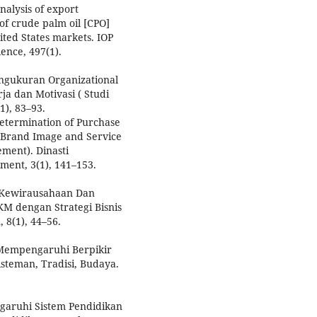
Analysis of export
f crude palm oil [CPO]
ited States markets. IOP
ence, 497(1).
 Pengukuran Organizational
ja dan Motivasi ( Studi
1), 83–93.
. Determination of Purchase
f Brand Image and Service
ment). Dinasti
ement, 3(1), 141–153.
lai Kewirausahaan Dan
 dengan Strategi Bisnis
 8(1), 44–56.
g Mempengaruhi Berpikir
isteman, Tradisi, Budaya.
ngaruhi Sistem Pendidikan