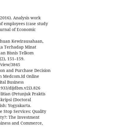
(2016). Analysis work
of employees (case study
ournal of Economic
etahuan Kewirausahaan,
ga Terhadap Minat
an Bisnis Telkom
(2), 151–159.
e/view/3845
ntion and Purchase Decision
on Medcom.Id Online
ital Business
1933/dijdbm.v2i3.826
litian (Petunjuk Praktis
ripsi (Doctoral
lish: Yogyakarta.
ne Stop Services: Quality
alty?: The Investment
usiness and Commerce,