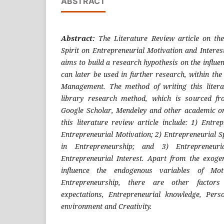
ABSTRACT
Abstract:
The Literature Review article on the 
Spirit on Entrepreneurial Motivation and Interest
aims to build a research hypothesis on the influen
can later be used in further research, within t
Management. The method of writing this literat
library research method, which is sourced f
Google Scholar, Mendeley and other academic on
this literature review article include: 1) Entrep
Entrepreneurial Motivation; 2) Entrepreneurial Spi
in Entrepreneurship; and 3) Entrepreneuria
Entrepreneurial Interest. Apart from the exoge
influence the endogenous variables of Mot
Entrepreneurship, there are other factors
expectations, Entrepreneurial knowledge, Pers
environment and Creativity.