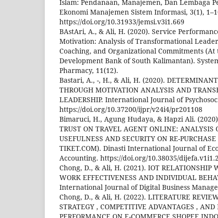
Islam: Pendanaan, Manajemen, Dan Lembaga Pe
Ekonomi Manajemen Sistem Informasi, 3(1), 1–1
https://doi.org/10.31933/jemsi.v3i1.669
BAstAri, A., & Ali, H. (2020). Service Perform
Motivation: Analysis of Transformational Leade
Coaching, and Organizational Commitments (At 
Development Bank of South Kalimantan). System
Pharmacy, 11(12).
Bastari, A., -, H., & Ali, H. (2020). DETERMI
THROUGH MOTIVATION ANALYSIS AND TRAN
LEADERSHIP. International Journal of Psychosoci
https://doi.org/10.37200/ijpr/v24i4/pr201108
Bimaruci, H., Agung Hudaya, & Hapzi Ali. (2
TRUST ON TRAVEL AGENT ONLINE: ANALYSIS 
USEFULNESS AND SECURITY ON RE-PURCHASE 
TIKET.COM). Dinasti International Journal of Ec
Accounting. https://doi.org/10.38035/dijefa.v1i1.
Chong, D., & Ali, H. (2021). IOT RELATIONSHIP
WORK EFFECTIVENESS AND INDIVIDUAL BEHAVI
International Journal of Digital Business Manag
Chong, D., & Ali, H. (2022). LITERATURE REVI
STRATEGY , COMPETITIVE ADVANTAGES , AN
PERFORMANCE ON E-COMMERCE SHOPEE INDONE