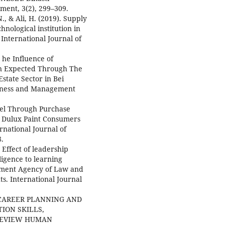
ement, 3(2), 299–309.
., & Ali, H. (2019). Supply
nological institution in
International Journal of
 he Influence of
rn Expected Through The
state Sector in Bei
usiness and Management
odel Through Purchase
on Dulux Paint Consumers
rnational Journal of
8.
. Effect of leadership
ligence to learning
pment Agency of Law and
. International Journal
OF CAREER PLANNING AND
ION SKILLS,
 REVIEW HUMAN