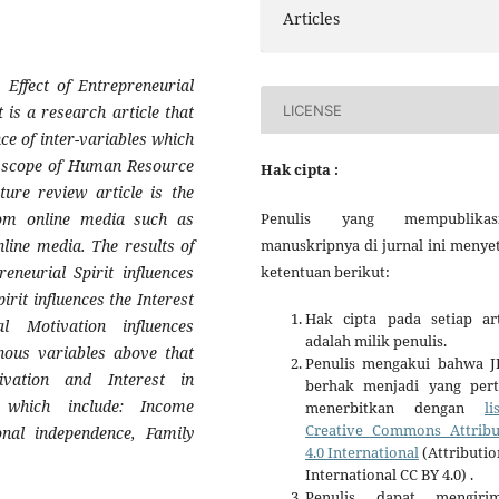
Articles
Effect of Entrepreneurial
LICENSE
 is a research article that
ce of inter-variables which
he scope of Human Resource
Hak cipta :
ure review article is the
rom online media such as
Penulis yang mempublikas
line media. The results of
manuskripnya di jurnal ini menye
reneurial Spirit influences
ketentuan berikut:
rit influences the Interest
Hak cipta pada setiap art
l Motivation influences
adalah milik penulis.
nous variables above that
Penulis mengakui bahwa 
ivation and Interest in
berhak menjadi yang per
 which include: Income
menerbitkan dengan
li
Creative Commons Attribu
onal independence, Family
4.0 International
(Attributio
International CC BY 4.0) .
Penulis dapat mengiri