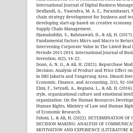
International Journal of Digital Business Manag
Desfiandi, A., Yusendra, M. A. E., Paramitasari, N
chain strategy development for business and tech
developing start-up based on creative economy. 
Supply Chain Management.
Djamaluddin, S., Rahmawati, D., & Ali, H. (2017).
Fundamental Factors Micro and Macro to Retu
Intervening Corporate Value in The Listed Real E
Periode 2011-2014. International Journal of B
Invention, 6(2), 14–22.
Doan, A. N. G., & Ali, H. (2021). Repurchase M
Decision: Analysis of Product and Price Effect 
in DKI Jakarta and Tangerang Area. Dinasti Inte
Economic, Finance, and Accounting, 2(1), 92–10
Elmi, F., Setyadi, A., Regiana, L., & Ali, H. (2016)
style, organizational culture and emotional intel
organization: On the Human Resources Develo
Human Rights, Ministry of Law and Human Rights
of Economic Research.
Fahmi, I., & Ali, H. (2022). DETERMINATION 
DECISION MAKING: ANALYSIS OF COMMUNICAT
MOTIVATION AND EXPERIENCE (LITERATURE