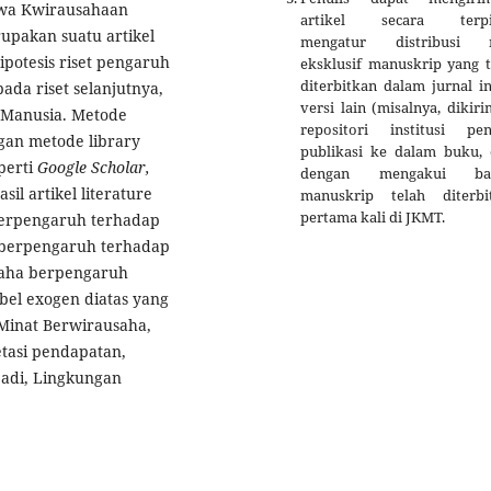
iwa Kwirausahaan
artikel secara terpi
upakan suatu artikel
mengatur distribusi 
potesis riset pengaruh
eksklusif manuskrip yang t
diterbitkan dalam jurnal i
ada riset selanjutnya,
versi lain (misalnya, dikir
Manusia. Metode
repositori institusi penu
ngan metode library
publikasi ke dalam buku, d
perti
Google Scholar,
dengan mengakui ba
il artikel literature
manuskrip telah diterbi
pertama kali di JKMT.
 berpengaruh terhadap
 berpengaruh terhadap
saha berpengaruh
bel exogen diatas yang
Minat Berwirausaha,
etasi pendapatan,
adi, Lingkungan