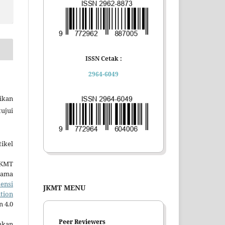
ISSN Cetak :
2964-6049
ikan
tujui
ikel
JKMT
tama
sensi
JKMT MENU
tion
n 4.0
Peer Reviewers
mkan