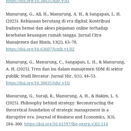
https://doi.org/10.38035/dar.v3i1
Manurung, G., Ali, H., Manurung, A. H., & Sangapan, L. H.
(2025). Kebiasaan berutang di era digital: Kontribusi
budaya hemat dan akses pinjaman online terhadap
kesehatan keuangan rumah tangga. Jurnal Citra
Manajemen dan Bisnis, 13(2), 63–78.
https://doi.org/10.63607/jcmb.v13i2
Manurung, G., Manurung, C., Sangapan, L. H., & Manurung,
A. H. (2025). Tren dan isu dalam manajemen SDM di sektor
publik: Studi literatur. Jurnal Shr, 1(1), 44–53.
https://doi.org/10.38035/jshr.v1i1
Manurung, G., Suraji, R., Manurung, A. H., & Hakim, L. S.
(2025). Philosophy behind strategy: Reconstructing the
theoretical foundation of strategic management in a
disruptive era. Journal of Business and Economics, 3(3),
284–300.
https://doi.org/10.61597/jbe-ogzrp.v3i3.114