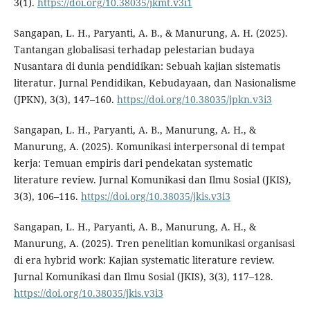
3(1).
https://doi.org/10.38035/jkmt.v3i1
Sangapan, L. H., Paryanti, A. B., & Manurung, A. H. (2025).
Tantangan globalisasi terhadap pelestarian budaya
Nusantara di dunia pendidikan: Sebuah kajian sistematis
literatur. Jurnal Pendidikan, Kebudayaan, dan Nasionalisme
(JPKN), 3(3), 147–160.
https://doi.org/10.38035/jpkn.v3i3
Sangapan, L. H., Paryanti, A. B., Manurung, A. H., &
Manurung, A. (2025). Komunikasi interpersonal di tempat
kerja: Temuan empiris dari pendekatan systematic
literature review. Jurnal Komunikasi dan Ilmu Sosial (JKIS),
3(3), 106–116.
https://doi.org/10.38035/jkis.v3i3
Sangapan, L. H., Paryanti, A. B., Manurung, A. H., &
Manurung, A. (2025). Tren penelitian komunikasi organisasi
di era hybrid work: Kajian systematic literature review.
Jurnal Komunikasi dan Ilmu Sosial (JKIS), 3(3), 117–128.
https://doi.org/10.38035/jkis.v3i3