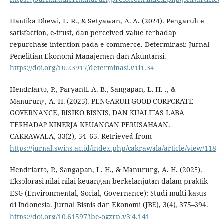
Hantika Dhewi, E. R., & Setyawan, A. A. (2024). Pengaruh e-
satisfaction, e-trust, dan perceived value terhadap
repurchase intention pada e-commerce. Determinasi: Jurnal
Penelitian Ekonomi Manajemen dan Akuntansi.
https://doi.org/10.23917/determinasi.v1i1.34
Hendriarto, P., Paryanti, A. B., Sangapan, L. H. ., &
Manurung, A. H. (2025). PENGARUH GOOD CORPORATE
GOVERNANCE, RISIKO BISNIS, DAN KUALITAS LABA
TERHADAP KINERJA KEUANGAN PERUSAHAAN.
CAKRAWALA, 33(2), 54–65. Retrieved from
https://jurnal.swins.ac.id/index.php/cakrawala/article/view/118
Hendriarto, P., Sangapan, L. H., & Manurung, A. H. (2025).
Eksplorasi nilai-nilai keuangan berkelanjutan dalam praktik
ESG (Environmental, Social, Governance): Studi multi-kasus
di Indonesia. Jurnal Bisnis dan Ekonomi (JBE), 3(4), 375–394.
https://doi.org/10.61597/jbe-ogzrp.v3i4.141