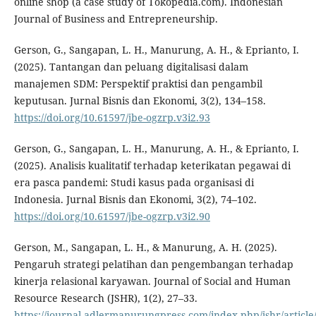
online shop (a case study of Tokopedia.com). Indonesian
Journal of Business and Entrepreneurship.
Gerson, G., Sangapan, L. H., Manurung, A. H., & Eprianto, I.
(2025). Tantangan dan peluang digitalisasi dalam
manajemen SDM: Perspektif praktisi dan pengambil
keputusan. Jurnal Bisnis dan Ekonomi, 3(2), 134–158.
https://doi.org/10.61597/jbe-ogzrp.v3i2.93
Gerson, G., Sangapan, L. H., Manurung, A. H., & Eprianto, I.
(2025). Analisis kualitatif terhadap keterikatan pegawai di
era pasca pandemi: Studi kasus pada organisasi di
Indonesia. Jurnal Bisnis dan Ekonomi, 3(2), 74–102.
https://doi.org/10.61597/jbe-ogzrp.v3i2.90
Gerson, M., Sangapan, L. H., & Manurung, A. H. (2025).
Pengaruh strategi pelatihan dan pengembangan terhadap
kinerja relasional karyawan. Journal of Social and Human
Resource Research (JSHR), 1(2), 27–33.
https://journal.adlermanurungpress.com/index.php/jshr/article