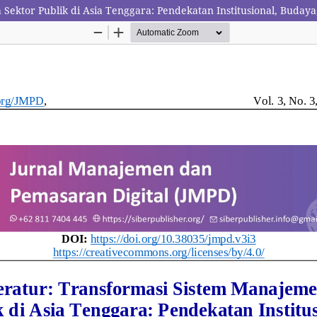
Sektor Publik di Asia Tenggara: Pendekatan Institusional, Budaya