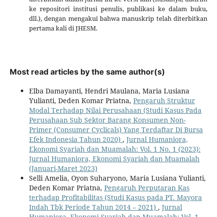
ke repositori institusi penulis, publikasi ke dalam buku,
dll.), dengan mengakui bahwa manuskrip telah diterbitkan
pertama kali di JHESM.
Most read articles by the same author(s)
Elba Damayanti, Hendri Maulana, Maria Lusiana
Yulianti, Deden Komar Priatna,
Pengaruh Struktur
Modal Terhadap Nilai Perusahaan (Studi Kasus Pada
Perusahaan Sub Sektor Barang Konsumen Non-
Primer (Consumer Cyclicals) Yang Terdaftar Di Bursa
Efek Indonesia Tahun 2020)
,
Jurnal Humaniora,
Ekonomi Syariah dan Muamalah: Vol. 1 No. 1 (2023):
Jurnal Humaniora, Ekonomi Syariah dan Muamalah
(Januari-Maret 2023)
Selli Amelia, Oyon Suharyono, Maria Lusiana Yulianti,
Deden Komar Priatna,
Pengaruh Perputaran Kas
terhadap Profitabilitas (Studi Kasus pada PT. Mayora
Indah Tbk Periode Tahun 2014 – 2021)
,
Jurnal
Humaniora, Ekonomi Syariah dan Muamalah: Vol. 1