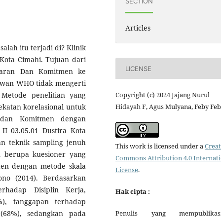
SECTION
Articles
alah itu terjadi di? Klinik
 Kota Cimahi. Tujuan dari
LICENSE
asaran Dan Komitmen ke
awan WHO tidak mengerti
. Metode penelitian yang
Copyright (c) 2024 Jajang Nurul
ekatan korelasional untuk
Hidayah F, Agus Mulyana, Feby Feb
 dan Komitmen dengan
I 03.05.01 Dustira Kota
n teknik sampling jenuh
This work is licensed under a
Creat
n berupa kuesioner yang
Commons Attribution 4.0 Internat
den dengan metode skala
License
.
ono (2014). Berdasarkan
rhadap Disiplin Kerja,
Hak cipta :
%), tanggapan terhadap
 (68%), sedangkan pada
Penulis yang mempublikas