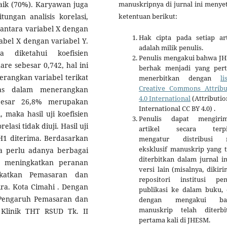
aik (70%). Karyawan juga
manuskripnya di jurnal ini menye
tungan analisis korelasi,
ketentuan berikut:
 antara variabel X dengan
Hak cipta pada setiap art
iabel X dengan variabel Y.
adalah milik penulis.
a diketahui koefisien
Penulis mengakui bahwa J
are sebesar 0,742, hal ini
berhak menjadi yang per
rangkan variabel terikat
menerbitkan dengan
li
Creative Commons Attribu
as dalam menerangkan
4.0 International
(Attributio
ebesar 26,8% merupakan
International CC BY 4.0) .
 maka hasil uji koefisien
Penulis dapat mengiri
lasi tidak diuji. Hasil uji
artikel secara terpi
 H1 diterima. Berdasarkan
mengatur distribusi 
eksklusif manuskrip yang t
ka perlu adanya berbagai
diterbitkan dalam jurnal i
h meningkatkan peranan
versi lain (misalnya, dikir
katkan Pemasaran dan
repositori institusi penu
ira. Kota Cimahi . Dengan
publikasi ke dalam buku, d
 Pengaruh Pemasaran dan
dengan mengakui ba
manuskrip telah diterbi
Klinik THT RSUD Tk. II
pertama kali di JHESM.