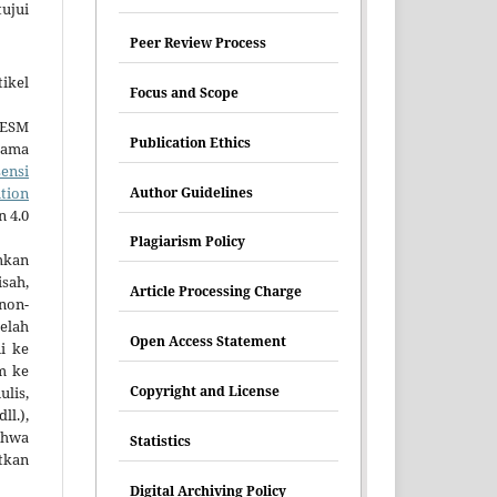
tujui
Peer Review Process
ikel
Focus and Scope
HESM
Publication Ethics
tama
sensi
Author Guidelines
tion
n 4.0
Plagiarism Policy
mkan
sah,
Article Processing Charge
non-
elah
Open Access Statement
ni ke
im ke
Copyright and License
lis,
ll.),
hwa
Statistics
tkan
Digital Archiving Policy