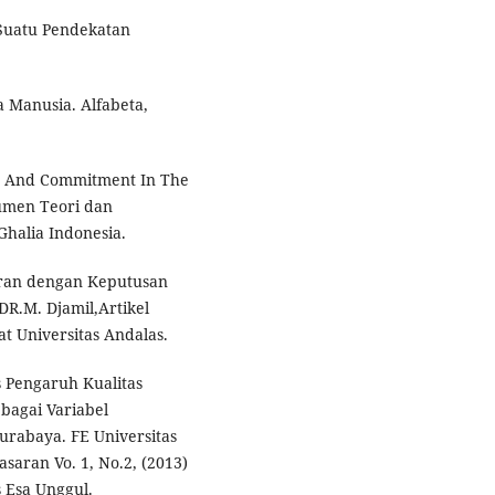
 Suatu Pendekatan
 Manusia. Alfabeta,
ce And Commitment In The
sumen Teori dan
Ghalia Indonesia.
aran dengan Keputusan
DR.M. Djamil,Artikel
t Universitas Andalas.
s Pengaruh Kualitas
bagai Variabel
urabaya. FE Universitas
aran Vo. 1, No.2, (2013)
s Esa Unggul.