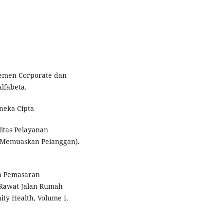
jemen Corporate dan
lfabeta.
ineka Cipta
itas Pelayanan
r Memuaskan Pelanggan).
an Pemasaran
 Rawat Jalan Rumah
y Health, Volume I,