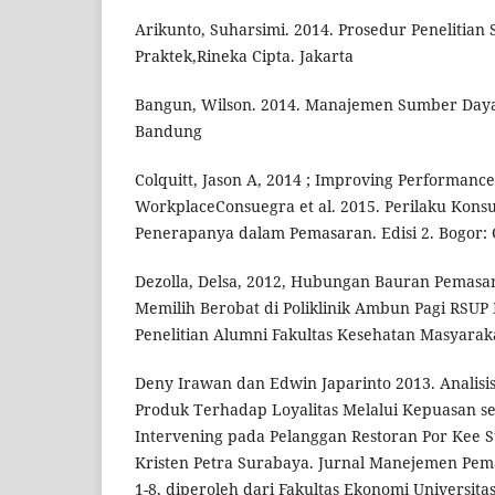
Arikunto, Suharsimi. 2014. Prosedur Penelitian
Praktek,Rineka Cipta. Jakarta
Bangun, Wilson. 2014. Manajemen Sumber Daya
Bandung
Colquitt, Jason A, 2014 ; Improving Performan
WorkplaceConsuegra et al. 2015. Perilaku Kon
Penerapanya dalam Pemasaran. Edisi 2. Bogor: 
Dezolla, Delsa, 2012, Hubungan Bauran Pemas
Memilih Berobat di Poliklinik Ambun Pagi RSUP 
Penelitian Alumni Fakultas Kesehatan Masyaraka
Deny Irawan dan Edwin Japarinto 2013. Analisi
Produk Terhadap Loyalitas Melalui Kepuasan se
Intervening pada Pelanggan Restoran Por Kee S
Kristen Petra Surabaya. Jurnal Manejemen Pemas
1-8, diperoleh dari Fakultas Ekonomi Universita