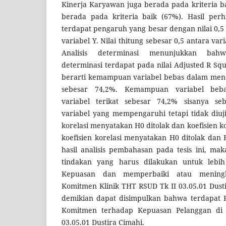
Kinerja Karyawan juga berada pada kriteria b
berada pada kriteria baik (67%). Hasil perhi
terdapat pengaruh yang besar dengan nilai 0,5
variabel Y. Nilai thitung sebesar 0,5 antara var
Analisis determinasi menunjukkan bahw
determinasi terdapat pada nilai Adjusted R Squ
berarti kemampuan variabel bebas dalam mene
sebesar 74,2%. Kemampuan variabel beb
variabel terikat sebesar 74,2% sisanya s
variabel yang mempengaruhi tetapi tidak diuji,
korelasi menyatakan H0 ditolak dan koefisien kore
koefisien korelasi menyatakan H0 ditolak dan
hasil analisis pembahasan pada tesis ini, ma
tindakan yang harus dilakukan untuk lebi
Kepuasan dan memperbaiki atau mening
Komitmen Klinik THT RSUD Tk II 03.05.01 Dust
demikian dapat disimpulkan bahwa terdapat
Komitmen terhadap Kepuasan Pelanggan di 
03.05.01 Dustira Cimahi.