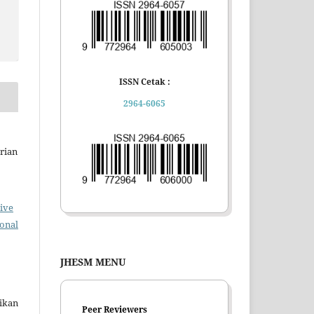
ISSN Cetak :
2964-6065
rian
ive
ional
JHESM MENU
ikan
Peer Reviewers