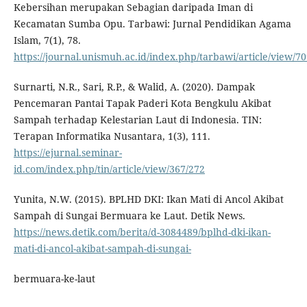
Kebersihan merupakan Sebagian daripada Iman di
Kecamatan Sumba Opu. Tarbawi: Jurnal Pendidikan Agama
Islam, 7(1), 78.
https://journal.unismuh.ac.id/index.php/tarbawi/article/view/7
Surnarti, N.R., Sari, R.P., & Walid, A. (2020). Dampak
Pencemaran Pantai Tapak Paderi Kota Bengkulu Akibat
Sampah terhadap Kelestarian Laut di Indonesia. TIN:
Terapan Informatika Nusantara, 1(3), 111.
https://ejurnal.seminar-
id.com/index.php/tin/article/view/367/272
Yunita, N.W. (2015). BPLHD DKI: Ikan Mati di Ancol Akibat
Sampah di Sungai Bermuara ke Laut. Detik News.
https://news.detik.com/berita/d-3084489/bplhd-dki-ikan-
mati-di-ancol-akibat-sampah-di-sungai-
bermuara-ke-laut