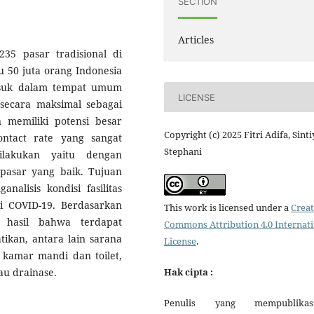
SECTION
Articles
235 pasar tradisional di
u 50 juta orang Indonesia
rmasuk dalam tempat umum
LICENSE
secara maksimal sebagai
memiliki potensi besar
Copyright (c) 2025 Fitri Adifa, Sinti
ntact rate yang sangat
Stephani
ilakukan yaitu dengan
 pasar yang baik. Tujuan
nalisis kondisi fasilitas
i COVID-19. Berdasarkan
This work is licensed under a
Creat
n hasil bahwa terdapat
Commons Attribution 4.0 Internat
tikan, antara lain sarana
License
.
a kamar mandi dan toilet,
au drainase.
Hak cipta :
Penulis yang mempublikas