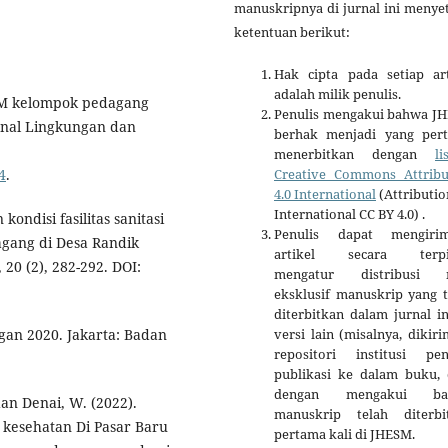
manuskripnya di jurnal ini menye
ketentuan berikut:
Hak cipta pada setiap art
adalah milik penulis.
 PKM kelompok pedagang
Penulis mengakui bahwa J
rnal Lingkungan dan
berhak menjadi yang per
menerbitkan dengan
li
4
.
Creative Commons Attribu
4.0 International
(Attributio
International CC BY 4.0) .
kondisi fasilitas sanitasi
Penulis dapat mengiri
agang di Desa Randik
artikel secara terpi
20 (2), 282-292. DOI:
mengatur distribusi 
eksklusif manuskrip yang t
diterbitkan dalam jurnal i
ngan 2020. Jakarta: Badan
versi lain (misalnya, dikir
repositori institusi penu
publikasi ke dalam buku, d
dengan mengakui ba
 dan Denai, W. (2022).
manuskrip telah diterbi
l kesehatan Di Pasar Baru
pertama kali di JHESM.