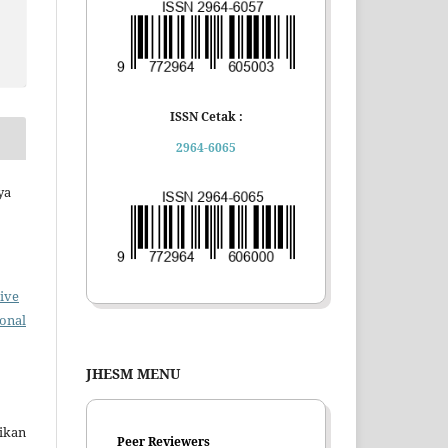
ISSN Cetak :
2964-6065
ya
ive
ional
JHESM MENU
ikan
Peer Reviewers