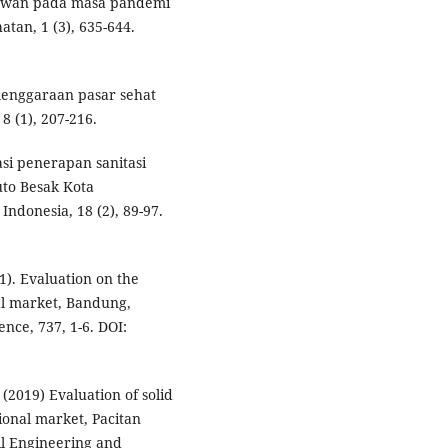
lawan pada masa pandemi
tan, 1 (3), 635-644.
elenggaraan pasar sehat
8 (1), 207-216.
asi penerapan sanitasi
to Besak Kota
ndonesia, 18 (2), 89-97.
21). Evaluation on the
nal market, Bandung,
nce, 737, 1-6. DOI:
 (2019) Evaluation of solid
onal market, Pacitan
il Engineering and