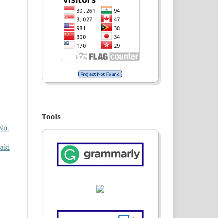
Tools
No.
aki