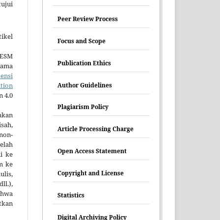
tujui
Peer Review Process
ikel
Focus and Scope
HESM
Publication Ethics
tama
sensi
Author Guidelines
tion
n 4.0
Plagiarism Policy
mkan
sah,
Article Processing Charge
non-
elah
Open Access Statement
ni ke
im ke
Copyright and License
lis,
ll.),
hwa
Statistics
tkan
Digital Archiving Policy