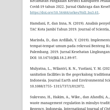
Kecamatan Pangkalan Kerinci Kabupaten Pela
Covid-19 tahun 2022. Jurnal Olahraga dan Keseha
https://doi.org/10.56466/orkes/Vol1.Iss3.61
.
Hamdani, P., dan Inna, N. (2019). Analisis peny
TAC Kota Jambi Tahun 2019. Journal of Scientia, 
Marinda, D., dan Ardillah, Y. (2019). Implement
tempat-tempat umum pada rekreasi Benteng Ku
Palembang. 2019. Jurnal Kesehatan Lingkungan I
DOI: 10.14710/jkli.18.2.89-97.
Mulyatna, L., Wilantri, R. N., Yustiani, Y. M. (20
sanitation facilities in the gegerkalong traditio
Indonesia. Journal Earth and Environmental Scie
10.1088/1755- 1315/737/1/012072.
Sukresno, H., Hakim, A., Wike., dan Afandhi, A.,
waste management regulation in minulyo traditi
Regency, Indonesia. International Journal of Civ