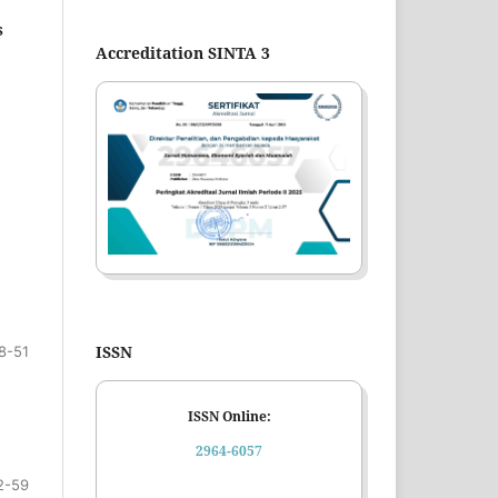
s
Accreditation SINTA 3
ISSN
8-51
ISSN Online:
2964-6057
2-59