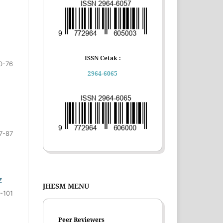
ISSN Cetak :
0-76
2964-6065
7-87
Z
JHESM MENU
-101
Peer Reviewers