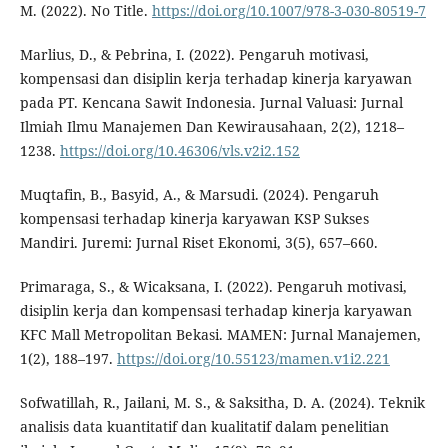
M. (2022). No Title.
https://doi.org/10.1007/978-3-030-80519-7
Marlius, D., & Pebrina, I. (2022). Pengaruh motivasi,
kompensasi dan disiplin kerja terhadap kinerja karyawan
pada PT. Kencana Sawit Indonesia. Jurnal Valuasi: Jurnal
Ilmiah Ilmu Manajemen Dan Kewirausahaan, 2(2), 1218–
1238.
https://doi.org/10.46306/vls.v2i2.152
Muqtafin, B., Basyid, A., & Marsudi. (2024). Pengaruh
kompensasi terhadap kinerja karyawan KSP Sukses
Mandiri. Juremi: Jurnal Riset Ekonomi, 3(5), 657–660.
Primaraga, S., & Wicaksana, I. (2022). Pengaruh motivasi,
disiplin kerja dan kompensasi terhadap kinerja karyawan
KFC Mall Metropolitan Bekasi. MAMEN: Jurnal Manajemen,
1(2), 188–197.
https://doi.org/10.55123/mamen.v1i2.221
Sofwatillah, R., Jailani, M. S., & Saksitha, D. A. (2024). Teknik
analisis data kuantitatif dan kualitatif dalam penelitian