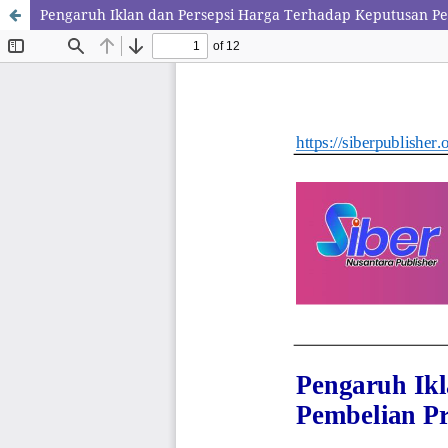
Pengaruh Iklan dan Persepsi Harga Terhadap Keputusan P