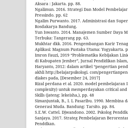
Aksara : Jakarta. pp. 88.
Ngalimun. 2016. Strategi Dan Model Pembelajar
Pressindo. pp. 62
Ngalim Purwanto. 2017. Administrasi dan Super
Rosdakarya Bandung.
Yun Iswanto. 2014. Manajemen Sumber Daya Ma
Terbuka: Tangerang pp. 63.
Mukhtar dkk. 2016. Pengembangan Karir Tenaga
Aplikasi: Magnum Pustaka Utama: Yogyakarta. p
Imron Fauzi, 2019 “Problematika Kebijakan Lini
di Kabupaten Jember”, Jurnal Pendidikan Islam, V
Haryanto, 2012: dalam artikel “pengertian pen
akhli http://belajarpsikologi. com/pengertianpe
diakes pada, [Desember 24, 2017]
Rizal perdana et al. 2020. model pembelajaran I
complexity) untuk memperdayakan critical and 
Skills (jateng: lekeisha,), pp. 48
Simanjuntak, B., I. L Pasaribu. 1990. Membin
Generasi Muda. Bandung: Tarsito. pp. 84.
S.E.W. Cattel. Djwandono. 2002. Pskolog Penddk
Sanjaya. 2017. Strateg Pembelajaran Berorentas
Penddkan.