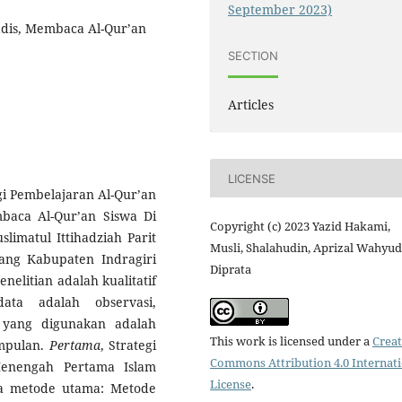
September 2023)
adis, Membaca Al-Qur’an
SECTION
Articles
LICENSE
egi Pembelajaran Al-Qur’an
aca Al-Qur’an Siswa Di
Copyright (c) 2023 Yazid Hakami,
imatul Ittihadziah Parit
Musli, Shalahudin, Aprizal Wahyud
ang Kabupaten Indragiri
Diprata
nelitian adalah kualitatif
ata adalah observasi,
 yang digunakan adalah
This work is licensed under a
Creat
impulan.
Pertama
, Strategi
Commons Attribution 4.0 Internat
Menengah Pertama Islam
License
.
ga metode utama: Metode