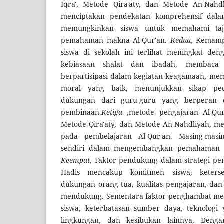
Iqra', Metode Qira'aty, dan Metode An-Nahdl
menciptakan pendekatan komprehensif dalam
memungkinkan siswa untuk memahami taj
pemahaman makna Al-Qur'an.
Kedua
, Kemamp
siswa di sekolah ini terlihat meningkat den
kebiasaan shalat dan ibadah, membaca A
berpartisipasi dalam kegiatan keagamaan, mem
moral yang baik, menunjukkan sikap pe
dukungan dari guru-guru yang berperan
pembinaan.
Ketiga
,metode pengajaran Al-Qur'
Metode Qira'aty, dan Metode An-Nahdliyah, m
pada pembelajaran Al-Qur'an. Masing-masi
sendiri dalam mengembangkan pemahaman si
Keempat
, Faktor pendukung dalam strategi pe
Hadis mencakup komitmen siswa, keterse
dukungan orang tua, kualitas pengajaran, dan
mendukung. Sementara faktor penghambat meli
siswa, keterbatasan sumber daya, teknologi 
lingkungan, dan kesibukan lainnya. Deng