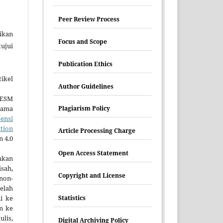
Peer Review Process
ikan
Focus and Scope
tujui
Publication Ethics
ikel
Author Guidelines
HESM
tama
Plagiarism Policy
sensi
tion
Article Processing Charge
n 4.0
Open Access Statement
mkan
sah,
Copyright and License
non-
elah
ni ke
Statistics
im ke
lis,
Digital Archiving Policy