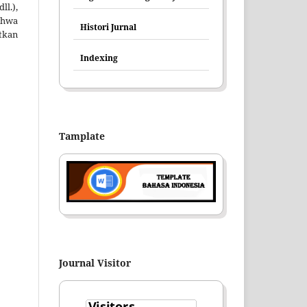
ll.),
hwa
Histori Jurnal
tkan
Indexing
Tamplate
Journal Visitor