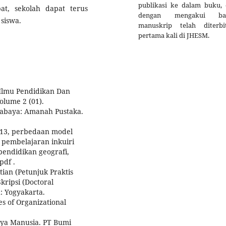
publikasi ke dalam buku, d
t, sekolah dapat terus
dengan mengakui ba
siswa.
manuskrip telah diterbi
pertama kali di JHESM.
 Ilmu Pendidikan Dan
olume 2 (01).
rabaya: Amanah Pustaka.
013, perbedaan model
 pembelajaran inkuiri
 pendidikan geografi,
pdf .
tian (Petunjuk Praktis
ripsi (Doctoral
h: Yogyakarta.
es of Organizational
ya Manusia. PT Bumi