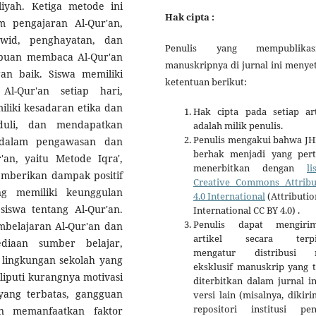
iyah. Ketiga metode ini
Hak cipta :
 pengajaran Al-Qur'an,
wid, penghayatan, dan
Penulis yang mempublikas
uan membaca Al-Qur'an
manuskripnya di jurnal ini menye
gan baik. Siswa memiliki
ketentuan berikut:
l-Qur'an setiap hari,
iliki kesadaran etika dan
Hak cipta pada setiap art
duli, dan mendapatkan
adalah milik penulis.
Penulis mengakui bahwa J
 dalam pengawasan dan
berhak menjadi yang per
an, yaitu Metode Iqra',
menerbitkan dengan
li
emberikan dampak positif
Creative Commons Attribu
ng memiliki keunggulan
4.0 International
(Attributio
swa tentang Al-Qur'an.
International CC BY 4.0) .
Penulis dapat mengiri
mbelajaran Al-Qur'an dan
artikel secara terpi
diaan sumber belajar,
mengatur distribusi 
 lingkungan sekolah yang
eksklusif manuskrip yang t
puti kurangnya motivasi
diterbitkan dalam jurnal i
yang terbatas, gangguan
versi lain (misalnya, dikir
repositori institusi penu
an memanfaatkan faktor