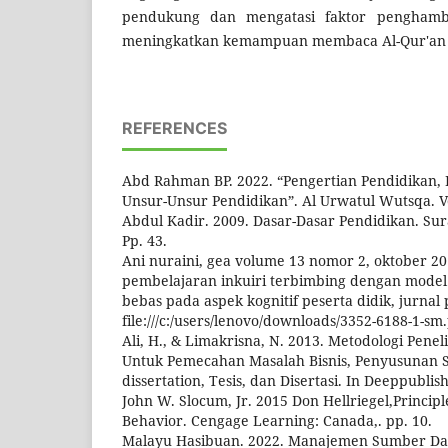
pendukung dan mengatasi faktor penghamba
meningkatkan kemampuan membaca Al-Qur'an 
REFERENCES
Abd Rahman BP. 2022. “Pengertian Pendidikan,
Unsur-Unsur Pendidikan”. Al Urwatul Wutsqa. V
Abdul Kadir. 2009. Dasar-Dasar Pendidikan. Su
Pp. 43.
Ani nuraini, gea volume 13 nomor 2, oktober 2
pembelajaran inkuiri terbimbing dengan model
bebas pada aspek kognitif peserta didik, jurnal
file:///c:/users/lenovo/downloads/3352-6188-1-sm.
Ali, H., & Limakrisna, N. 2013. Metodologi Peneli
Untuk Pemecahan Masalah Bisnis, Penyusunan Sk
dissertation, Tesis, dan Disertasi. In Deeppublis
John W. Slocum, Jr. 2015 Don Hellriegel,Principl
Behavior. Cengage Learning: Canada,. pp. 10.
Malayu Hasibuan. 2022. Manajemen Sumber Da