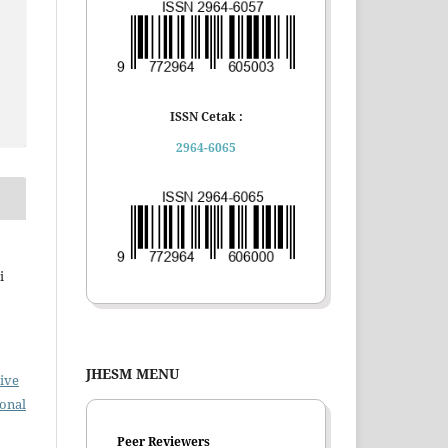
ISSN Cetak :
2964-6065
i
JHESM MENU
ive
ional
Peer Reviewers