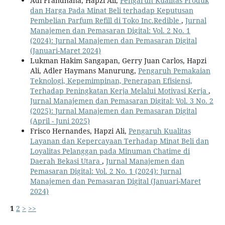
Adi Frandhana, Hapzi Ali,
Pengaruh Kualitas Produk
dan Harga Pada Minat Beli terhadap Keputusan
Pembelian Parfum Refill di Toko Inc.Redible
,
Jurnal
Manajemen dan Pemasaran Digital: Vol. 2 No. 1
(2024): Jurnal Manajemen dan Pemasaran Digital
(Januari-Maret 2024)
Lukman Hakim Sangapan, Gerry Juan Carlos, Hapzi
Ali, Adler Haymans Manurung,
Pengaruh Pemakaian
Teknologi, Kepemimpinan, Penerapan Efisiensi,
Terhadap Peningkatan Kerja Melalui Motivasi Kerja
,
Jurnal Manajemen dan Pemasaran Digital: Vol. 3 No. 2
(2025): Jurnal Manajemen dan Pemasaran Digital
(April - Juni 2025)
Frisco Hernandes, Hapzi Ali,
Pengaruh Kualitas
Layanan dan Kepercayaan Terhadap Minat Beli dan
Loyalitas Pelanggan pada Minuman Chatime di
Daerah Bekasi Utara
,
Jurnal Manajemen dan
Pemasaran Digital: Vol. 2 No. 1 (2024): Jurnal
Manajemen dan Pemasaran Digital (Januari-Maret
2024)
1
2
>
>>