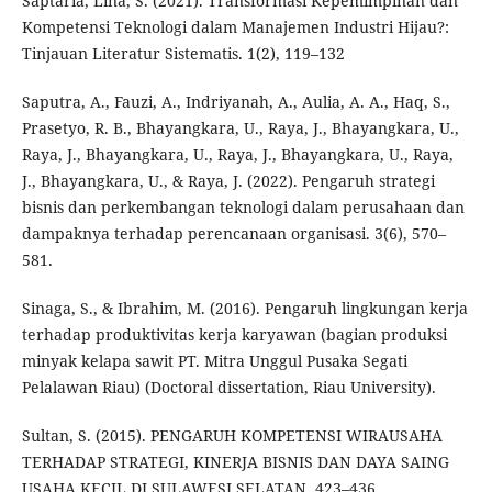
Saptaria, Lina, S. (2021). Transformasi Kepemimpinan dan
Kompetensi Teknologi dalam Manajemen Industri Hijau?:
Tinjauan Literatur Sistematis. 1(2), 119–132
Saputra, A., Fauzi, A., Indriyanah, A., Aulia, A. A., Haq, S.,
Prasetyo, R. B., Bhayangkara, U., Raya, J., Bhayangkara, U.,
Raya, J., Bhayangkara, U., Raya, J., Bhayangkara, U., Raya,
J., Bhayangkara, U., & Raya, J. (2022). Pengaruh strategi
bisnis dan perkembangan teknologi dalam perusahaan dan
dampaknya terhadap perencanaan organisasi. 3(6), 570–
581.
Sinaga, S., & Ibrahim, M. (2016). Pengaruh lingkungan kerja
terhadap produktivitas kerja karyawan (bagian produksi
minyak kelapa sawit PT. Mitra Unggul Pusaka Segati
Pelalawan Riau) (Doctoral dissertation, Riau University).
Sultan, S. (2015). PENGARUH KOMPETENSI WIRAUSAHA
TERHADAP STRATEGI, KINERJA BISNIS DAN DAYA SAING
USAHA KECIL DI SULAWESI SELATAN. 423–436.