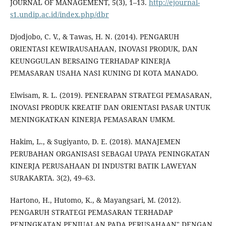
JOURNAL OF MANAGEMENT, 5(3), 1–13.
http://ejournal-
s1.undip.ac.id/index.php/dbr
Djodjobo, C. V., & Tawas, H. N. (2014). PENGARUH
ORIENTASI KEWIRAUSAHAAN, INOVASI PRODUK, DAN
KEUNGGULAN BERSAING TERHADAP KINERJA
PEMASARAN USAHA NASI KUNING DI KOTA MANADO.
Elwisam, R. L. (2019). PENERAPAN STRATEGI PEMASARAN,
INOVASI PRODUK KREATIF DAN ORIENTASI PASAR UNTUK
MENINGKATKAN KINERJA PEMASARAN UMKM.
Hakim, L., & Sugiyanto, D. E. (2018). MANAJEMEN
PERUBAHAN ORGANISASI SEBAGAI UPAYA PENINGKATAN
KINERJA PERUSAHAAN DI INDUSTRI BATIK LAWEYAN
SURAKARTA. 3(2), 49–63.
Hartono, H., Hutomo, K., & Mayangsari, M. (2012).
PENGARUH STRATEGI PEMASARAN TERHADAP
PENINGKATAN PENJUALAN PADA PERUSAHAAN" DENGAN