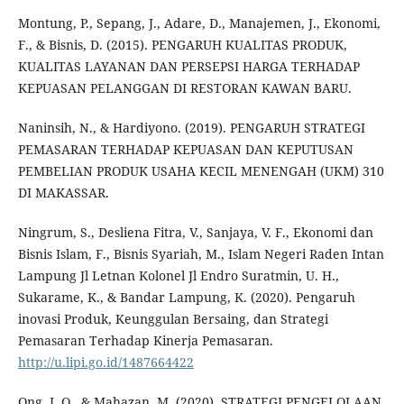
Montung, P., Sepang, J., Adare, D., Manajemen, J., Ekonomi,
F., & Bisnis, D. (2015). PENGARUH KUALITAS PRODUK,
KUALITAS LAYANAN DAN PERSEPSI HARGA TERHADAP
KEPUASAN PELANGGAN DI RESTORAN KAWAN BARU.
Naninsih, N., & Hardiyono. (2019). PENGARUH STRATEGI
PEMASARAN TERHADAP KEPUASAN DAN KEPUTUSAN
PEMBELIAN PRODUK USAHA KECIL MENENGAH (UKM) 310
DI MAKASSAR.
Ningrum, S., Desliena Fitra, V., Sanjaya, V. F., Ekonomi dan
Bisnis Islam, F., Bisnis Syariah, M., Islam Negeri Raden Intan
Lampung Jl Letnan Kolonel Jl Endro Suratmin, U. H.,
Sukarame, K., & Bandar Lampung, K. (2020). Pengaruh
inovasi Produk, Keunggulan Bersaing, dan Strategi
Pemasaran Terhadap Kinerja Pemasaran.
http://u.lipi.go.id/1487664422
Ong, J. O., & Mahazan, M. (2020). STRATEGI PENGELOLAAN