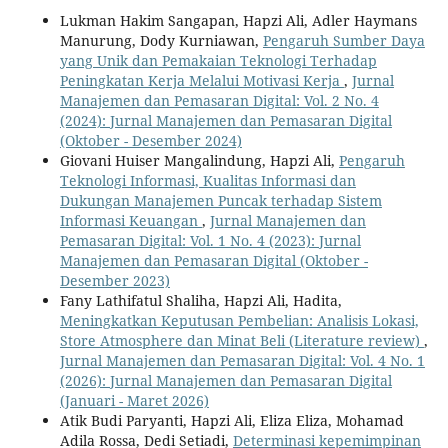
Lukman Hakim Sangapan, Hapzi Ali, Adler Haymans
Manurung, Dody Kurniawan,
Pengaruh Sumber Daya
yang Unik dan Pemakaian Teknologi Terhadap
Peningkatan Kerja Melalui Motivasi Kerja
,
Jurnal
Manajemen dan Pemasaran Digital: Vol. 2 No. 4
(2024): Jurnal Manajemen dan Pemasaran Digital
(Oktober - Desember 2024)
Giovani Huiser Mangalindung, Hapzi Ali,
Pengaruh
Teknologi Informasi, Kualitas Informasi dan
Dukungan Manajemen Puncak terhadap Sistem
Informasi Keuangan
,
Jurnal Manajemen dan
Pemasaran Digital: Vol. 1 No. 4 (2023): Jurnal
Manajemen dan Pemasaran Digital (Oktober -
Desember 2023)
Fany Lathifatul Shaliha, Hapzi Ali, Hadita,
Meningkatkan Keputusan Pembelian: Analisis Lokasi,
Store Atmosphere dan Minat Beli (Literature review)
,
Jurnal Manajemen dan Pemasaran Digital: Vol. 4 No. 1
(2026): Jurnal Manajemen dan Pemasaran Digital
(Januari - Maret 2026)
Atik Budi Paryanti, Hapzi Ali, Eliza Eliza, Mohamad
Adila Rossa, Dedi Setiadi,
Determinasi kepemimpinan