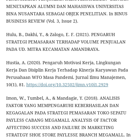
MENETAPKAN ALUMNI DAN MAHASISWA UNIVERSITAS
BINA NUSANTARA SEBAGAI OBJEK PENELITIAN. In BINUS
BUSINESS REVIEW (Vol. 3, Issue 2).
Hulu, B., Dakhi, Y., & Zalogo, E. F. (2021). PENGARUH
STRATEGI PEMASARAN TERHADAP VOLUME PENJUALAN
PADA UD. MITRA KECAMATAN AMANDRAYA.
Hustia, A. (2020). Pengaruh Motivasi Kerja, Lingkungan
Kerja Dan Disiplin Kerja Terhadap Kinerja Karyawan Pada
Perusahaan WFO Masa Pandemi. Jurnal Ilmu Manajemen,
10(1), 81.
https://doi.org/10.32502/jimn.v10i1.2929
Imon, W., Tumbel, A., & Mandagie, Y. (2018). ANALISIS
FAKTOR YANG MEMPENGARUHI KEBERHASILAN DAN
KEGAGALAN PADA STRATEGI PEMASARAN TOKO SEPATU
PAYLESS CABANG MEGAMALL ANALYSIS OF FACTOR
AFFECTING SUCCESS AND FAILURE IN MARKETING
STRATEGY SHOE STORE PAYLESSE BRANCH MEGAMALL. In