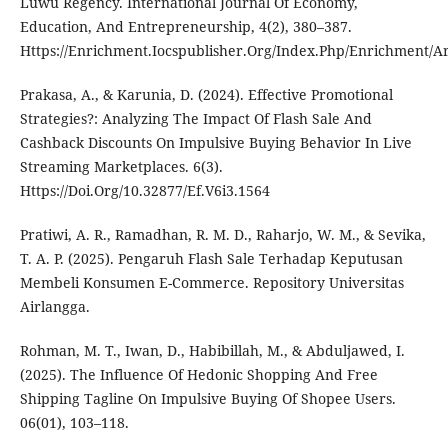
Luwu Regency. International Journal Of Economy,
Education, And Entrepreneurship, 4(2), 380–387.
Https://Enrichment.Iocspublisher.Org/Index.Php/Enrichment/Ar
Prakasa, A., & Karunia, D. (2024). Effective Promotional
Strategies?: Analyzing The Impact Of Flash Sale And
Cashback Discounts On Impulsive Buying Behavior In Live
Streaming Marketplaces. 6(3).
Https://Doi.Org/10.32877/Ef.V6i3.1564
Pratiwi, A. R., Ramadhan, R. M. D., Raharjo, W. M., & Sevika,
T. A. P. (2025). Pengaruh Flash Sale Terhadap Keputusan
Membeli Konsumen E-Commerce. Repository Universitas
Airlangga.
Rohman, M. T., Iwan, D., Habibillah, M., & Abduljawed, I.
(2025). The Influence Of Hedonic Shopping And Free
Shipping Tagline On Impulsive Buying Of Shopee Users.
06(01), 103–118.