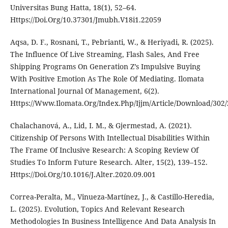
Universitas Bung Hatta, 18(1), 52–64.
Https://Doi.Org/10.37301/Jmubh.V18i1.22059
Aqsa, D. F., Rosnani, T., Pebrianti, W., & Heriyadi, R. (2025).
The Influence Of Live Streaming, Flash Sales, And Free
Shipping Programs On Generation Z’s Impulsive Buying
With Positive Emotion As The Role Of Mediating. Ilomata
International Journal Of Management, 6(2).
Https://Www.Ilomata.Org/Index.Php/Ijjm/Article/Download/302
Chalachanová, A., Lid, I. M., & Gjermestad, A. (2021).
Citizenship Of Persons With Intellectual Disabilities Within
The Frame Of Inclusive Research: A Scoping Review Of
Studies To Inform Future Research. Alter, 15(2), 139–152.
Https://Doi.Org/10.1016/J.Alter.2020.09.001
Correa-Peralta, M., Vinueza-Martínez, J., & Castillo-Heredia,
L. (2025). Evolution, Topics And Relevant Research
Methodologies In Business Intelligence And Data Analysis In