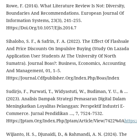
Rowe, F. (2014). What Literature Review Is Not: Diversity,
Boundaries And Recommendations. European Journal Of
Information Systems, 23(3), 241–255.
Https://Doi.Org/10.1057/Ejis.2014.7
Sihaloho, S. F., & Safrin, F. A. (2022). The Effect Of Flashsale
And Price Discounts On Impulsive Buying (Study On Lazada
Application User Students At The University Of North
Sumatra). Journal Boas?: Business, Economics, Accounting
And Management, 01, 1–5.
Https://Journal.Cdfpublisher.Org/Index.Php/Boas/Index
Sudirjo, F., Purwati, T., Widyastuti, W., Budiman, Y. U., & ...
(2023). Analisis Dampak Strategi Pemasaran Digital Dalam
Meningkatkan Loyalitas Pelanggan: Perspektif Industri E-
Commerce. Jurnal Pendidikan …, 7, 7524–7532.
Https://Jptam.Org/Index.Php/Jptam/Article/View/7422%0A
https
Wijianto, H. S., Djunaidi, D., & Rahmandi, A. N. (2024). The