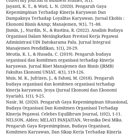
University Journal of Business Studies, 5(1).
Jayanti, K. T., & Wati, L. N. (2020). Pengaruh Gaya
Kepemimpinan Terhadap Kinerja Karyawan Dan
Dampaknya Terhadap Loyalitas Karyawan. Jurnal Ekobis :
Ekonomi Bisnis &Amp; Manajemen, 9(1), 71–88.
Jismin, J., Nurdin, N., & Rustina, R. (2022). Analisis Budaya
Organisasi Dalam Meningkatkan Prestasi Kerja Pegawai
Administrasi UIN Datokarama Palu. Jurnal Integrasi
Manajemen Pendidikan, 1(1), 20-29.
Meutia, K. I., & Husada, C. (2019). Pengaruh budaya
organisasi dan komitmen organisasi terhadap kinerja
karyawan. Jurnal Riset Manajemen dan Bisnis (JRMB)
Fakultas Ekonomi UNIAT, 4(1), 119-126.
Muis, M. R., Jufrizen, J., & Fahmi, M. (2018). Pengaruh
budaya organisasi dan komitmen organisasi terhadap
kinerja karyawan. Jesya (Jurnal Ekonomi dan Ekonomi
Syariah), 1(1), 9-25.
Nasir, M. (2020). Pengaruh Gaya Kepemimpinan Situasional,
Budaya Organisasi Dan Komitmen Organisasi Terhadap
Kinerja Pegawai. Celebes Equilibrum Journal, 1(02), 1-11.
NELSON, Alden; MELATI PANJAITAN, Veronika Desi Mika.
Pengaruh Gaya Kepemimpinan, Budaya Organisasi,
Komitmen Karyawan, Dan Sikap Kerja Terhadap Kinerja