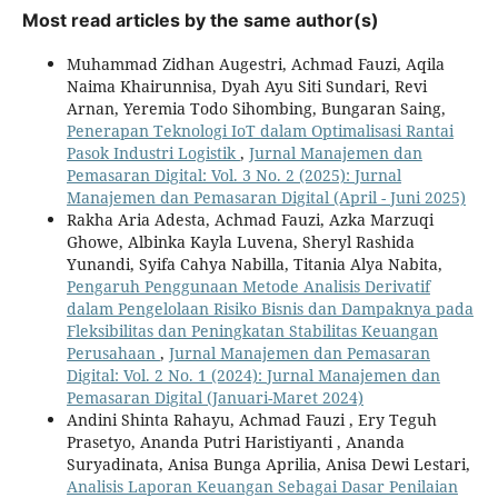
Most read articles by the same author(s)
Muhammad Zidhan Augestri, Achmad Fauzi, Aqila
Naima Khairunnisa, Dyah Ayu Siti Sundari, Revi
Arnan, Yeremia Todo Sihombing, Bungaran Saing,
Penerapan Teknologi IoT dalam Optimalisasi Rantai
Pasok Industri Logistik
,
Jurnal Manajemen dan
Pemasaran Digital: Vol. 3 No. 2 (2025): Jurnal
Manajemen dan Pemasaran Digital (April - Juni 2025)
Rakha Aria Adesta, Achmad Fauzi, Azka Marzuqi
Ghowe, Albinka Kayla Luvena, Sheryl Rashida
Yunandi, Syifa Cahya Nabilla, Titania Alya Nabita,
Pengaruh Penggunaan Metode Analisis Derivatif
dalam Pengelolaan Risiko Bisnis dan Dampaknya pada
Fleksibilitas dan Peningkatan Stabilitas Keuangan
Perusahaan
,
Jurnal Manajemen dan Pemasaran
Digital: Vol. 2 No. 1 (2024): Jurnal Manajemen dan
Pemasaran Digital (Januari-Maret 2024)
Andini Shinta Rahayu, Achmad Fauzi , Ery Teguh
Prasetyo, Ananda Putri Haristiyanti , Ananda
Suryadinata, Anisa Bunga Aprilia, Anisa Dewi Lestari,
Analisis Laporan Keuangan Sebagai Dasar Penilaian