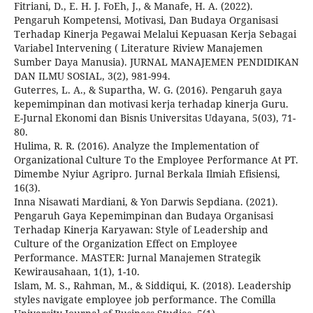
Fitriani, D., E. H. J. FoEh, J., & Manafe, H. A. (2022).
Pengaruh Kompetensi, Motivasi, Dan Budaya Organisasi
Terhadap Kinerja Pegawai Melalui Kepuasan Kerja Sebagai
Variabel Intervening ( Literature Riview Manajemen
Sumber Daya Manusia). JURNAL MANAJEMEN PENDIDIKAN
DAN ILMU SOSIAL, 3(2), 981-994.
Guterres, L. A., & Supartha, W. G. (2016). Pengaruh gaya
kepemimpinan dan motivasi kerja terhadap kinerja Guru.
E-Jurnal Ekonomi dan Bisnis Universitas Udayana, 5(03), 71-
80.
Hulima, R. R. (2016). Analyze the Implementation of
Organizational Culture To the Employee Performance At PT.
Dimembe Nyiur Agripro. Jurnal Berkala Ilmiah Efisiensi,
16(3).
Inna Nisawati Mardiani, & Yon Darwis Sepdiana. (2021).
Pengaruh Gaya Kepemimpinan dan Budaya Organisasi
Terhadap Kinerja Karyawan: Style of Leadership and
Culture of the Organization Effect on Employee
Performance. MASTER: Jurnal Manajemen Strategik
Kewirausahaan, 1(1), 1-10.
Islam, M. S., Rahman, M., & Siddiqui, K. (2018). Leadership
styles navigate employee job performance. The Comilla