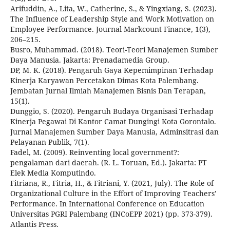
Arifuddin, A., Lita, W., Catherine, S., & Yingxiang, S. (2023).
The Influence of Leadership Style and Work Motivation on
Employee Performance. Journal Markcount Finance, 1(3),
206–215.
Busro, Muhammad. (2018). Teori-Teori Manajemen Sumber
Daya Manusia. Jakarta: Prenadamedia Group.
DP, M. K. (2018). Pengaruh Gaya Kepemimpinan Terhadap
Kinerja Karyawan Percetakan Dimas Kota Palembang.
Jembatan Jurnal Ilmiah Manajemen Bisnis Dan Terapan,
15(1).
Dunggio, S. (2020). Pengaruh Budaya Organisasi Terhadap
Kinerja Pegawai Di Kantor Camat Dungingi Kota Gorontalo.
Jurnal Manajemen Sumber Daya Manusia, Adminsitrasi dan
Pelayanan Publik, 7(1).
Fadel, M. (2009). Reinventing local government?:
pengalaman dari daerah. (R. L. Toruan, Ed.). Jakarta: PT
Elek Media Komputindo.
Fitriana, R., Fitria, H., & Fitriani, Y. (2021, July). The Role of
Organizational Culture in the Effort of Improving Teachers’
Performance. In International Conference on Education
Universitas PGRI Palembang (INCoEPP 2021) (pp. 373-379).
Atlantis Press.