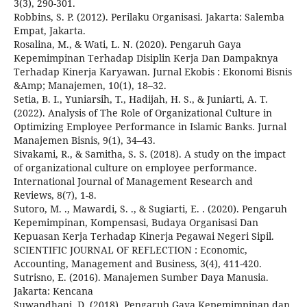
3(3), 290-301.
Robbins, S. P. (2012). Perilaku Organisasi. Jakarta: Salemba
Empat, Jakarta.
Rosalina, M., & Wati, L. N. (2020). Pengaruh Gaya
Kepemimpinan Terhadap Disiplin Kerja Dan Dampaknya
Terhadap Kinerja Karyawan. Jurnal Ekobis : Ekonomi Bisnis
&Amp; Manajemen, 10(1), 18–32.
Setia, B. I., Yuniarsih, T., Hadijah, H. S., & Juniarti, A. T.
(2022). Analysis of The Role of Organizational Culture in
Optimizing Employee Performance in Islamic Banks. Jurnal
Manajemen Bisnis, 9(1), 34–43.
Sivakami, R., & Samitha, S. S. (2018). A study on the impact
of organizational culture on employee performance.
International Journal of Management Research and
Reviews, 8(7), 1-8.
Sutoro, M. ., Mawardi, S. ., & Sugiarti, E. . (2020). Pengaruh
Kepemimpinan, Kompensasi, Budaya Organisasi Dan
Kepuasan Kerja Terhadap Kinerja Pegawai Negeri Sipil.
SCIENTIFIC JOURNAL OF REFLECTION : Economic,
Accounting, Management and Business, 3(4), 411-420.
Sutrisno, E. (2016). Manajemen Sumber Daya Manusia.
Jakarta: Kencana
Suwandhani, D. (2018). Pengaruh Gaya Kepemimpinan dan