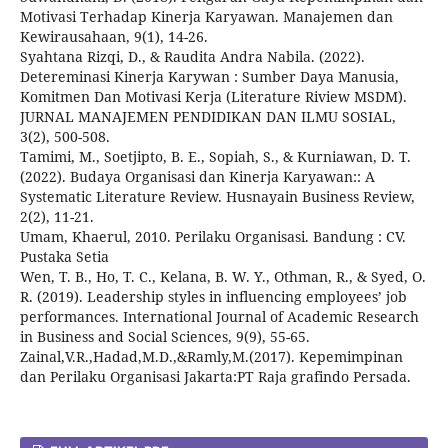
Motivasi Terhadap Kinerja Karyawan. Manajemen dan
Kewirausahaan, 9(1), 14-26.
Syahtana Rizqi, D., & Raudita Andra Nabila. (2022).
Detereminasi Kinerja Karywan : Sumber Daya Manusia,
Komitmen Dan Motivasi Kerja (Literature Riview MSDM).
JURNAL MANAJEMEN PENDIDIKAN DAN ILMU SOSIAL,
3(2), 500-508.
Tamimi, M., Soetjipto, B. E., Sopiah, S., & Kurniawan, D. T.
(2022). Budaya Organisasi dan Kinerja Karyawan:: A
Systematic Literature Review. Husnayain Business Review,
2(2), 11-21.
Umam, Khaerul, 2010. Perilaku Organisasi. Bandung : CV.
Pustaka Setia
Wen, T. B., Ho, T. C., Kelana, B. W. Y., Othman, R., & Syed, O.
R. (2019). Leadership styles in influencing employees’ job
performances. International Journal of Academic Research
in Business and Social Sciences, 9(9), 55-65.
Zainal,V.R.,Hadad,M.D.,&Ramly,M.(2017). Kepemimpinan
dan Perilaku Organisasi Jakarta:PT Raja grafindo Persada.