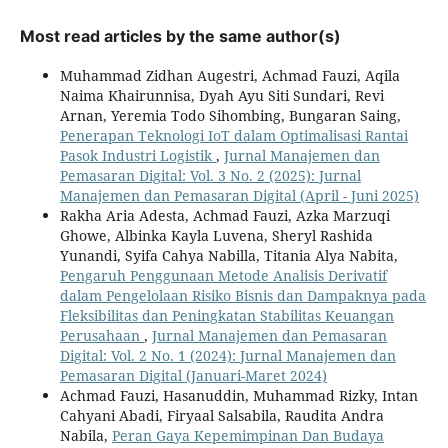
Most read articles by the same author(s)
Muhammad Zidhan Augestri, Achmad Fauzi, Aqila
Naima Khairunnisa, Dyah Ayu Siti Sundari, Revi
Arnan, Yeremia Todo Sihombing, Bungaran Saing,
Penerapan Teknologi IoT dalam Optimalisasi Rantai
Pasok Industri Logistik
,
Jurnal Manajemen dan
Pemasaran Digital: Vol. 3 No. 2 (2025): Jurnal
Manajemen dan Pemasaran Digital (April - Juni 2025)
Rakha Aria Adesta, Achmad Fauzi, Azka Marzuqi
Ghowe, Albinka Kayla Luvena, Sheryl Rashida
Yunandi, Syifa Cahya Nabilla, Titania Alya Nabita,
Pengaruh Penggunaan Metode Analisis Derivatif
dalam Pengelolaan Risiko Bisnis dan Dampaknya pada
Fleksibilitas dan Peningkatan Stabilitas Keuangan
Perusahaan
,
Jurnal Manajemen dan Pemasaran
Digital: Vol. 2 No. 1 (2024): Jurnal Manajemen dan
Pemasaran Digital (Januari-Maret 2024)
Achmad Fauzi, Hasanuddin, Muhammad Rizky, Intan
Cahyani Abadi, Firyaal Salsabila, Raudita Andra
Nabila,
Peran Gaya Kepemimpinan Dan Budaya