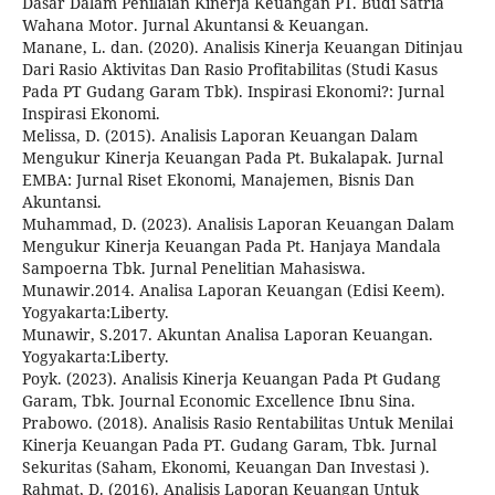
Dasar Dalam Penilaian Kinerja Keuangan PT. Budi Satria
Wahana Motor. Jurnal Akuntansi & Keuangan.
Manane, L. dan. (2020). Analisis Kinerja Keuangan Ditinjau
Dari Rasio Aktivitas Dan Rasio Profitabilitas (Studi Kasus
Pada PT Gudang Garam Tbk). Inspirasi Ekonomi?: Jurnal
Inspirasi Ekonomi.
Melissa, D. (2015). Analisis Laporan Keuangan Dalam
Mengukur Kinerja Keuangan Pada Pt. Bukalapak. Jurnal
EMBA: Jurnal Riset Ekonomi, Manajemen, Bisnis Dan
Akuntansi.
Muhammad, D. (2023). Analisis Laporan Keuangan Dalam
Mengukur Kinerja Keuangan Pada Pt. Hanjaya Mandala
Sampoerna Tbk. Jurnal Penelitian Mahasiswa.
Munawir.2014. Analisa Laporan Keuangan (Edisi Keem).
Yogyakarta:Liberty.
Munawir, S.2017. Akuntan Analisa Laporan Keuangan.
Yogyakarta:Liberty.
Poyk. (2023). Analisis Kinerja Keuangan Pada Pt Gudang
Garam, Tbk. Journal Economic Excellence Ibnu Sina.
Prabowo. (2018). Analisis Rasio Rentabilitas Untuk Menilai
Kinerja Keuangan Pada PT. Gudang Garam, Tbk. Jurnal
Sekuritas (Saham, Ekonomi, Keuangan Dan Investasi ).
Rahmat, D. (2016). Analisis Laporan Keuangan Untuk