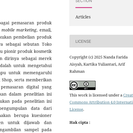
SECTION
Articles
ebagai pemasaran produk
i
mobile marketing
, email,
akukan pembelian produk
LICENSE
a sebagai sebutan Toko
u pionir produk kosmetik
Copyright (c) 2025 Nanda Farida
an dirinya sebagai merek
Aisyah, Kartika Yuliantari, Arif
 adalah untuk mengetahui
Rahman
mpu untuk memengaruhi
 Shop, serta memberikan
 pemasaran digital yang
kan dalam penelitian ini
This work is licensed under a
Creat
ukan pada penelitian ini
Commons Attribution 4.0 Internat
 pengumpulan data dari
License
.
nakan berupa kuesioner
den untuk dijawab dan
Hak cipta :
ngambilan sampel pada