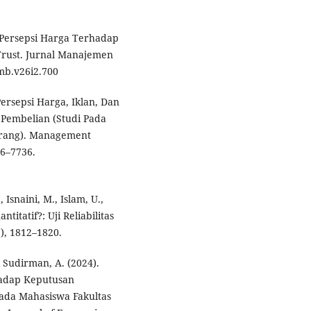
n Persepsi Harga Terhadap
Trust. Jurnal Manajemen
mb.v26i2.700
Persepsi Harga, Iklan, Dan
Pembelian (Studi Pada
rang). Management
46–7736.
, Isnaini, M., Islam, U.,
titatif?: Uji Reliabilitas
3), 1812–1820.
& Sudirman, A. (2024).
hadap Keputusan
da Mahasiswa Fakultas