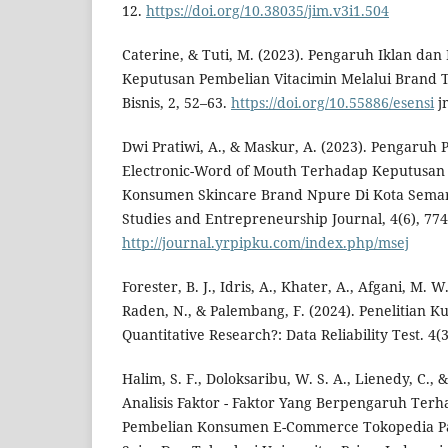
12.
https://doi.org/10.38035/jim.v3i1.504
Caterine, & Tuti, M. (2023). Pengaruh Iklan da
Keputusan Pembelian Vitacimin Melalui Brand 
Bisnis, 2, 52–63.
https://doi.org/10.55886/esensi
j
Dwi Pratiwi, A., & Maskur, A. (2023). Pengaruh 
Electronic-Word of Mouth Terhadap Keputusan 
Konsumen Skincare Brand Npure Di Kota Sema
Studies and Entrepreneurship Journal, 4(6), 77
http://journal.yrpipku.com/index.php/msej
Forester, B. J., Idris, A., Khater, A., Afgani, M. W.
Raden, N., & Palembang, F. (2024). Penelitian Kuan
Quantitative Research?: Data Reliability Test. 4(
Halim, S. F., Doloksaribu, W. S. A., Lienedy, C., 
Analisis Faktor - Faktor Yang Berpengaruh Ter
Pembelian Konsumen E-Commerce Tokopedia Pa