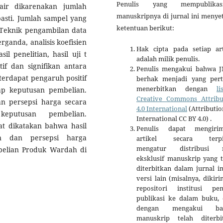
Penulis yang mempublikas
air dikarenakan jumlah
manuskripnya di jurnal ini menye
pasti. Jumlah sampel yang
ketentuan berikut:
. Teknik pengambilan data
rganda, analisis koefisien
Hak cipta pada setiap art
il penelitian, hasil uji t
adalah milik penulis.
f dan signifikan antara
Penulis mengakui bahwa 
terdapat pengaruh positif
berhak menjadi yang per
menerbitkan dengan
li
ap keputusan pembelian.
Creative Commons Attribu
n persepsi harga secara
4.0 International
(Attributio
eputusan pembelian.
International CC BY 4.0) .
pat dikatakan bahwa hasil
Penulis dapat mengiri
lan dan persepsi harga
artikel secara terpi
mengatur distribusi 
belian Produk Wardah di
eksklusif manuskrip yang t
diterbitkan dalam jurnal i
versi lain (misalnya, dikir
repositori institusi penu
publikasi ke dalam buku, d
dengan mengakui ba
manuskrip telah diterbi