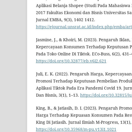
Aplikasi Belanja Shopee (Studi Pada Mahasisw
2017 Fakultas Ekonomi dan Bisnis Universitas S
Jurnal EMBA, 9(3), 1402 1412.
https://ejournal.unsrat.ac.id/index.php/emba/ar
Jasmine, J., & Khoiri, M. (2023). Pengaruh Iklan
Kepercayaan Konsumen Terhadap Keputusan 
Pada Toko Online Di Tiktok. ECo-Buss, 6(2), 431–
https://doi.org/10.32877/eb.v6i2.621
Juli, E. K. (2022). Pengaruh Harga, Kepercayaa
Promosi Terhadap Keputusan Pembelian Prod
Aplikasi Tiktok Pada Era Pandemi Covid 19. J
Dan Bisnis, 3(1), 1–13.
https://doi.org/10.32815/j
King, B., & Jatiasih, D. I. (2023). Pengaruh Pro
Harga Terhadap Kepuasan Konsumen Pada Resto
King Di Jatiasih. Jurnal Ilmiah M-Progress, 13(1),
https://doi.org/10.35968/m-pu.v13i1.1021