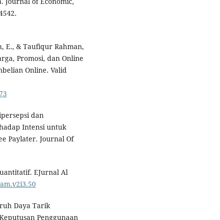
. Journal of Economic,
4542.
h, E., & Taufiqur Rahman,
rga, Promosi, dan Online
belian Online. Valid
273
ipersepsi dan
adap Intensi untuk
Paylater. Journal Of
antitatif. EJurnal Al
jam.v2i3.50
garuh Daya Tarik
n Keputusan Penggunaan