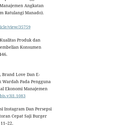
a Manajemen Angkatan
am Ratulangi Manado).
ticle/view/35759
, Kualitas Produk dan
Pembelian Konsumen
446.
n, Brand Love Dan E-
uk Wardah Pada Pengguna
urnal Ekonomi Manajemen
ubis.v3i1.1083
mosi Instagram Dan Persepsi
ran Cepat Saji Burger
 11–22.