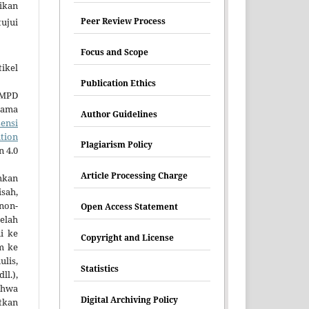
ikan
Peer Review Process
tujui
Focus and Scope
ikel
Publication Ethics
JMPD
tama
Author Guidelines
sensi
tion
Plagiarism Policy
n 4.0
Article Processing Charge
mkan
sah,
non-
Open Access Statement
elah
ni ke
Copyright and License
im ke
lis,
Statistics
ll.),
hwa
Digital Archiving Policy
tkan