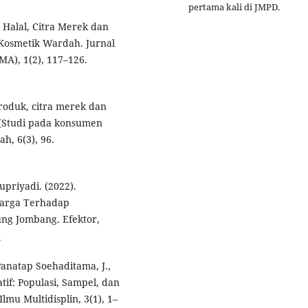
pertama kali di JMPD.
l Halal, Citra Merek dan
Kosmetik Wardah. Jurnal
A), 1(2), 117–126.
 produk, citra merek dan
 (Studi pada konsumen
h, 6(3), 96.
priyadi. (2022).
Harga Terhadap
ng Jombang. Efektor,
5
 Panatap Soehaditama, J.,
tif: Populasi, Sampel, dan
lmu Multidisplin, 3(1), 1–