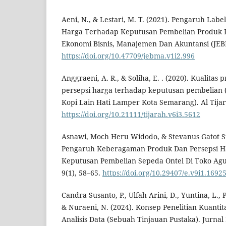
Aeni, N., & Lestari, M. T. (2021). Pengaruh Labe
Harga Terhadap Keputusan Pembelian Produk 
Ekonomi Bisnis, Manajemen Dan Akuntansi (JEBM
https://doi.org/10.47709/jebma.v1i2.996
Anggraeni, A. R., & Soliha, E. . (2020). Kualitas
persepsi harga terhadap keputusan pembelian
Kopi Lain Hati Lamper Kota Semarang). Al Tijara
https://doi.org/10.21111/tijarah.v6i3.5612
Asnawi, Moch Heru Widodo, & Stevanus Gatot Su
Pengaruh Keberagaman Produk Dan Persepsi 
Keputusan Pembelian Sepeda Ontel Di Toko Agu
9(1), 58–65.
https://doi.org/10.29407/e.v9i1.1692
Candra Susanto, P., Ulfah Arini, D., Yuntina, L.,
& Nuraeni, N. (2024). Konsep Penelitian Kuantita
Analisis Data (Sebuah Tinjauan Pustaka). Jurnal I