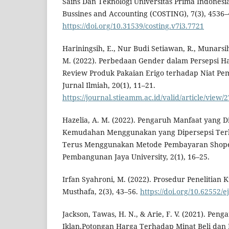
Sains Dan Teknologi Universitas Prima Indonesia
Bussines and Accounting (COSTING), 7(3), 4536–
https://doi.org/10.31539/costing.v7i3.7721
Hariningsih, E., Nur Budi Setiawan, R., Munarsi
M. (2022). Perbedaan Gender dalam Persepsi Ha
Review Produk Pakaian Erigo terhadap Niat Pem
Jurnal Ilmiah, 20(1), 11–21.
https://journal.stieamm.ac.id/valid/article/view/
Hazelia, A. M. (2022). Pengaruh Manfaat yang D
Kemudahan Menggunakan yang Dipersepsi Terh
Terus Menggunakan Metode Pembayaran Shopee 
Pembangunan Jaya University, 2(1), 16–25.
Irfan Syahroni, M. (2022). Prosedur Penelitian Ku
Musthafa, 2(3), 43–56.
https://doi.org/10.62552/e
Jackson, Tawas, H. N., & Arie, F. V. (2021). Pen
Iklan,Potongan Harga Terhadap Minat Beli da