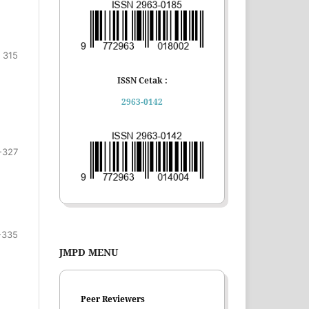
 315
ISSN Cetak :
2963-0142
-327
-335
JMPD MENU
Peer Reviewers